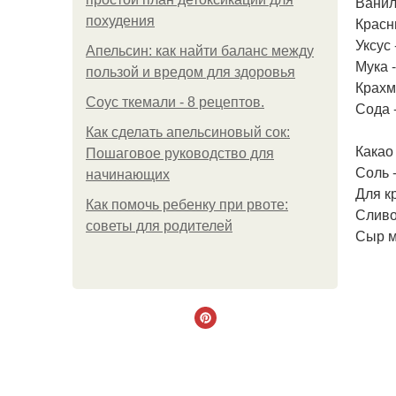
Ваниль
похудения
Красны
Уксус -
Апельсин: как найти баланс между
Мука -
пользой и вредом для здоровья
Крахма
Соус ткемали - 8 рецептов.
Сода -
Как сделать апельсиновый сок:
Какао 
Пошаговое руководство для
Соль -
начинающих
Для к
Как помочь ребенку при рвоте:
Сливо
советы для родителей
Сыр м