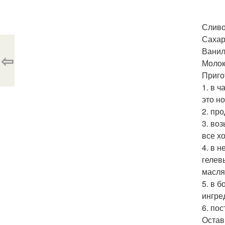
Сливо
Сахарн
Ваниль
⇦
Молоко
Приго
1. в 
это н
2. пр
3. во
все х
4. в 
гелев
масля
5. в б
ингре
6. по
Остав