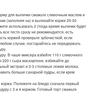
 Форму для выпечки смажьте сливочным маслом и
мам (заполняя на) и выпекайте коржи 25-30
ете использовать 2 (тогда время выпечки будет
ь все тесто сразу не рекомендуется, есть
ость коржей проверьте зубочисткой, если
В любом случае, постарайтесь не передержать
уру.
ру. В чаше миксера взбейте 110 г сливочного
и 220 г сыра маскарпоне, взбивайте до
ьный экстракт и 2-3 столовые ложки молока,
бавить больше сахарной пудры, если крем
с 3 коржа. Положите на блюдо сначала первый
дуру с 3 и 4 коржом. Готовый торт смажьте