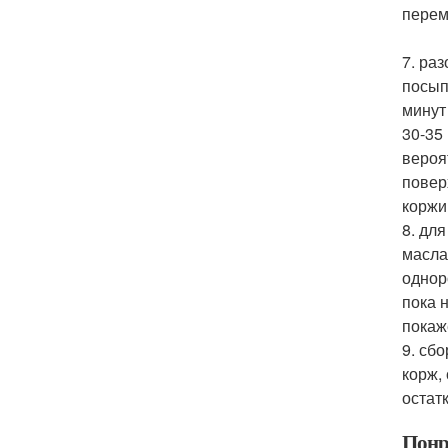
перем
7. ра
посып
минут
30-35
вероя
повер
коржи
8. дл
масла
однор
пока 
покаж
9. сб
корж,
остат
Понр