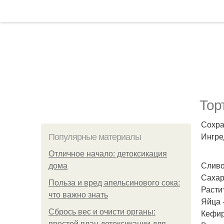
Тор
Сохра
Ингре
Популярные материалы
Отличное начало: детоксикация
Сливо
дома
Сахар 
Польза и вред апельсинового сока:
Расти
что важно знать
Яйца -
Сбрось вес и очисти органы:
Кефир
простой план детоксикации для