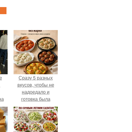
е
Сразу 5 разных
в
вкусов, чтобы не
надоедало и
на
готовка была
о
проще.
е.