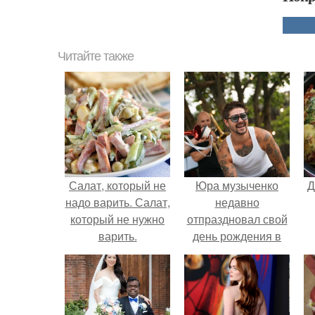
Читайте также
Салат, который не
Юра музыченко
Д
надо варить. Салат,
недавно
который не нужно
отпраздновал свой
варить.
день рождения в
кругу самых
близких и родных
людей.