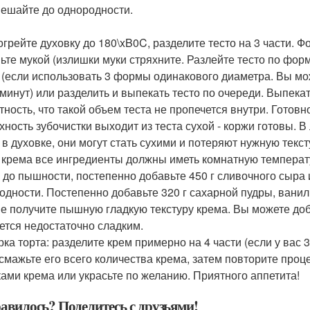
ешайте до однородности.
зогрейте духовку до 180\xB0C, разделите тесто на 3 части.
ьте мукой (излишки муки стряхните. Разлейте тесто по фор
 (если использовать 3 формы одинакового диаметра. Вы мож
 минут) или разделить и выпекать тесто по очереди. Выпекат
тность, что такой объем теста не пропечется внутри. Готовн
хность зубочистки выходит из теста сухой - коржи готовы. 
 в духовке, они могут стать сухими и потеряют нужную текст
я крема все ингредиенты должны иметь комнатную температу
 до пышности, постепенно добавьте 450 г сливочного сыра 
одности. Постепенно добавьте 320 г сахарной пудры, ванил
не получите пышную гладкую текстуру крема. Вы можете до
ется недостаточно сладким.
орка торта: разделите крем примерно на 4 части (если у ва
 смажьте его всего количества крема, затем повторите проце
ками крема или украсьте по желанию. Приятного аппетита!
авилось? Поделитесь с друзьями!