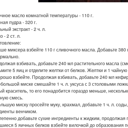
чное масло комнатной температуры - 110 г.
ая пудра - 320 г.
ный экстракт - 2 ч. л.
 - 2 ст. л.
товление:
чаше миксера взбейте 110 г сливочного масла. Добавьте 380
ормально.
одолжая взбивать, добавьте 240 мл растительного масла (см
зьмите 5 яиц и отделите желтки от белков. Желтки и 1 чайную
орошо взбейте. Продолжая взбивать, добавьте 240 мл кефир
небольшой миске смешайте 1 ч. л. уксуса с 3 столовыми лож
ый краситель, то его понадобится гораздо меньше, нескольк
ную смесь.
ольшую миску просейте муку, крахмал, добавьте 1 ч. л. соды, 
диенты венчиком.
степенно добавьте сухие ингредиенты к жидким, продолжая
шиеся 5 яичных белков взбейте вилочкой до образования пе