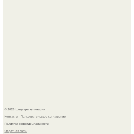
Самая популярная еда летом - мороженое.
Лето - лучшее время для сочных овощей, свежей зелени
и салатов, которые готовятся буквально за несколько
минут.
© 2026 Шедевры кулинарии
Контакты
Пользовательское соглашение
Политика конфидециальности
Обратная связь