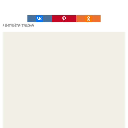
Читайте также
Крем банановый для торта. Банановый крем для торта:
три рецепта как приготовить.