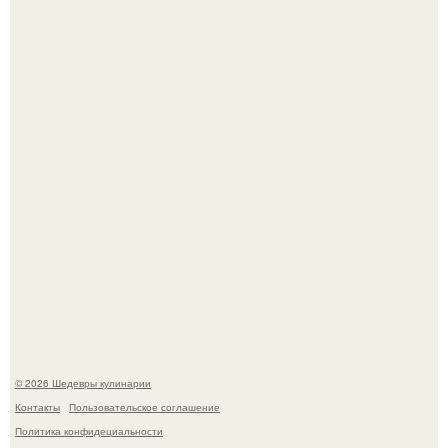
Мария порошина показала повзрослевшую дочь.
Лето - лучшее время для сочных овощей, свежей зелени
и салатов, которые готовятся буквально за несколько
минут.
© 2026 Шедевры кулинарии
Контакты
Пользовательское соглашение
Политика конфидециальности