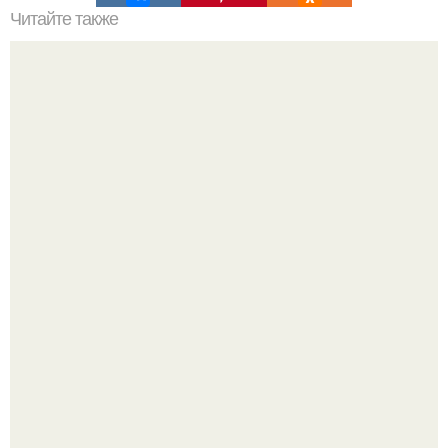
Читайте также
Чесночная картошка просто объедение!
Юра музыченко недавно отпраздновал свой день
рождения в кругу самых близких и родных людей.