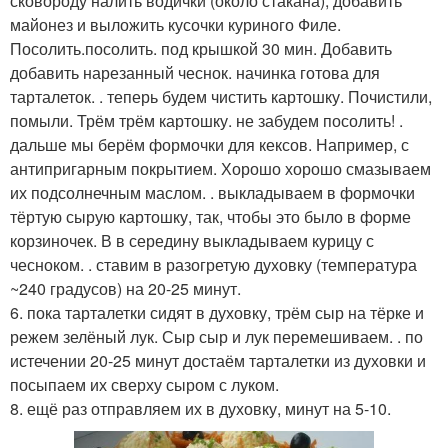
сковороду налить водички (около стакана), добавить
майонез и выложить кусочки куриного Филе.
Посолить.посолить. под крышкой 30 мин. Добавить
добавить нарезанный чеснок. начинка готова для
тарталеток. . теперь будем чистить картошку. Почистили,
помыли. Трём трём картошку. не забудем посолить! .
дальше мы берём формочки для кексов. Например, с
антипригарным покрытием. Хорошо хорошо смазываем
их подсолнечным маслом. . выкладываем в формочки
тёртую сырую картошку, так, чтобы это было в форме
корзиночек. В в середину выкладываем курицу с
чесноком. . ставим в разогретую духовку (температура
~240 градусов) на 20-25 минут.
6. пока тарталетки сидят в духовку, трём сыр на тёрке и
режем зелёный лук. Сыр сыр и лук перемешиваем. . по
истечении 20-25 минут достаём тарталетки из духовки и
посыпаем их сверху сыром с луком.
8. ещё раз отправляем их в духовку, минут на 5-10.