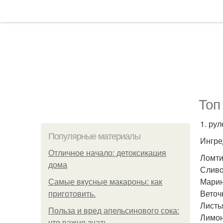
Топ 
1. ру
Популярные материалы
Ингре
Отличное начало: детоксикация
Ломти
дома
Сливо
Марин
Самые вкусные макароны: как
Веточ
приготовить.
Листь
Польза и вред апельсинового сока:
Лимон
что важно знать