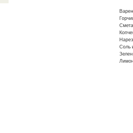
Варен
Горчиц
Сметан
Копче
Нарез
Соль 
Зелен
Лимон