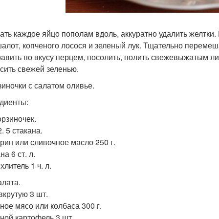
ать каждое яйцо пополам вдоль, аккуратно удалить желтки. 
 шалот, копченого лосося и зеленый лук. Тщательно переме
авить по вкусу перцем, посолить, полить свежевыжатым л
асить свежей зеленью.
рзиночки с салатом оливье.
диенты:
орзиночек.
. 5 стакана.
рин или сливочное масло 250 г.
а 6 ст. л.
литель 1 ч. л.
алата.
вкрутую 3 шт.
ное мясо или колбаса 300 г.
ной картофель 3 шт.