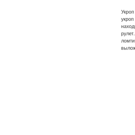
Укроп
укроп
наход
рулет
ломти
вылож