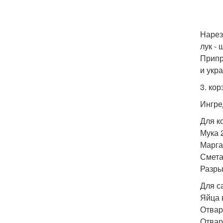
Нарез
лук -
Припр
и укр
3. ко
Ингре
Для к
Мука 2
Марга
Сметан
Разрых
Для с
Яйца 
Отвар
Отвар