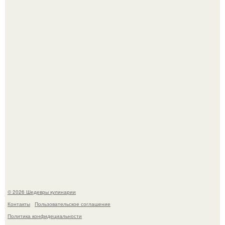
Самая популярная еда летом - мороженое.
Первый раз я попробовал его, когда приехал в гости к
деду.
© 2026 Шедевры кулинарии
Контакты
Пользовательское соглашение
Политика конфидециальности