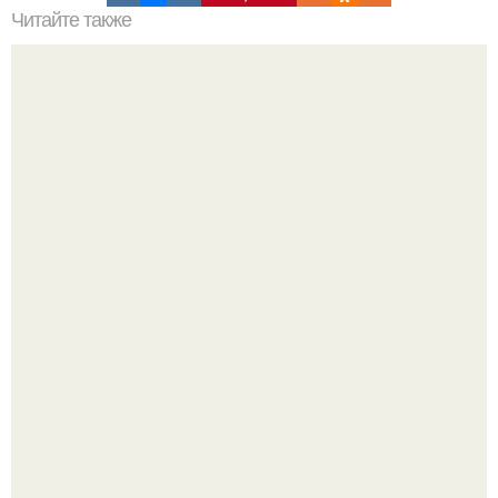
Читайте также
Соус ткемали - 8 рецептов.
Татарский пирог "Сметанник".