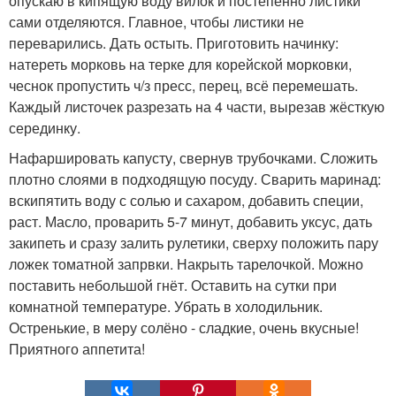
опускаю в кипящую воду вилок и постепенно листики
сами отделяются. Главное, чтобы листики не
переварились. Дать остыть. Приготовить начинку:
натереть морковь на терке для корейской морковки,
чеснок пропустить ч/з пресс, перец, всё перемешать.
Каждый листочек разрезать на 4 части, вырезав жёсткую
серединку.
Нафаршировать капусту, свернув трубочками. Сложить
плотно слоями в подходящую посуду. Сварить маринад:
вскипятить воду с солью и сахаром, добавить специи,
раст. Масло, проварить 5-7 минут, добавить уксус, дать
закипеть и сразу залить рулетики, сверху положить пару
ложек томатной запрвки. Накрыть тарелочкой. Можно
поставить небольшой гнёт. Оставить на сутки при
комнатной температуре. Убрать в холодильник.
Остренькие, в меру солёно - сладкие, очень вкусные!
Приятного аппетита!