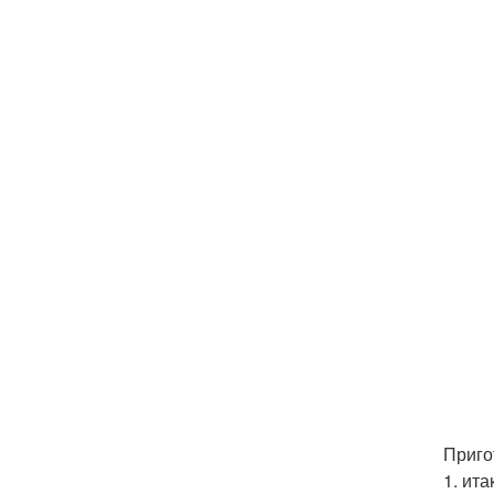
Приго
1. ит