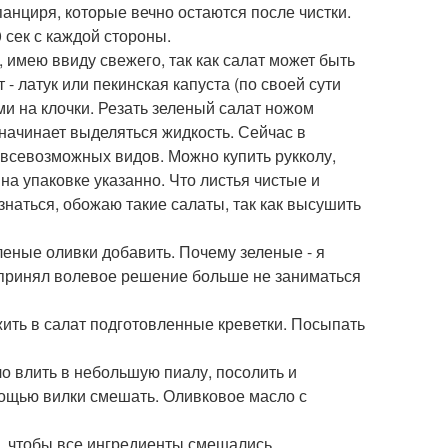
панциря, которые вечно остаются после чистки.
0 сек с каждой стороны.
, имею ввиду свежего, так как салат может быть
 - латук или пекинская капуста (по своей сути
ми на клочки. Резать зеленый салат ножом
 начинает выделяться жидкость. Сейчас в
 всевозможных видов. Можно купить рукколу,
на упаковке указанно. Что листья чистые и
знаться, обожаю такие салаты, так как высушить
леные оливки добавить. Почему зеленые - я
 принял волевое решение больше не заниматься
жить в салат подготовленные креветки. Посыпать
о влить в небольшую пиалу, посолить и
омощью вилки смешать. Оливковое масло с
к, чтобы все ингредиенты смешались