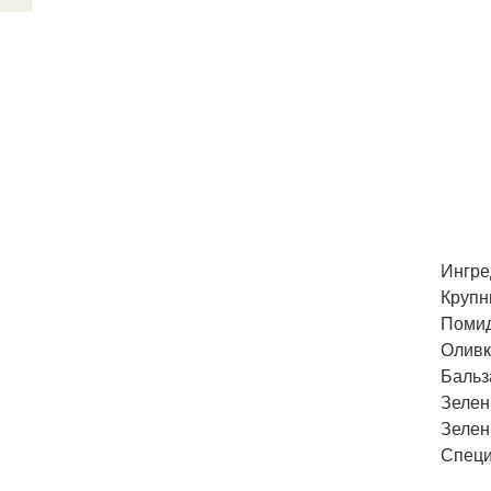
Ингре
Крупн
Помид
Оливко
Бальза
Зелен
Зелен
Специ