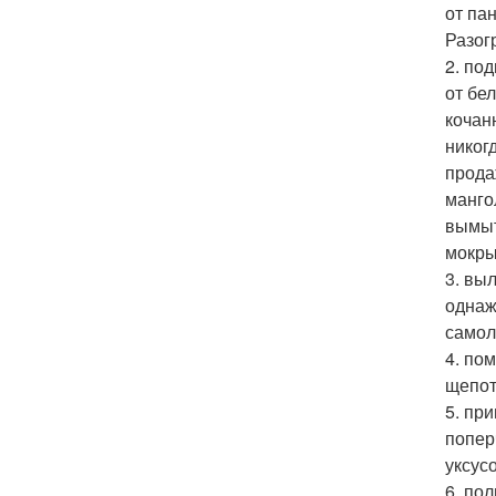
от па
Разог
2. по
от бе
кочан
никог
прода
манго
вымыт
мокры
3. вы
однаж
самол
4. по
щепот
5. пр
попер
уксус
6. по