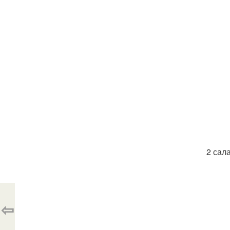
2 сал
⇦