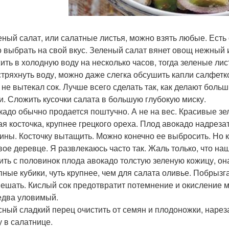
леный салат, или салатные листья, можно взять любые. Есть
 выбрать на свой вкус. Зеленый салат вянет овощ нежный 
ить в холодную воду на несколько часов, тогда зеленые лис
стряхнуть воду, можно даже слегка обсушить капли салфетк
 не вытекал сок. Лучше всего сделать так, как делают больш
и. Сложить кусочки салата в большую глубокую миску.
окадо обычно продается поштучно. А не на вес. Красивые 
ая косточка, крупнее грецкого ореха. Плод авокадо надреза
ины. Косточку вытащить. Можно конечно ее выбросить. Но к
вое деревце. Я развлекаюсь часто так. Жаль только, что н
ить с половинок плода авокадо толстую зеленую кожицу, она
пные кубики, чуть крупнее, чем для салата оливье. Побрызга
ешать. Кислый сок предотвратит потемнение и окисление м
 едва уловимый.
асный сладкий перец очистить от семян и плодоножки, нарез
у в салатнице.