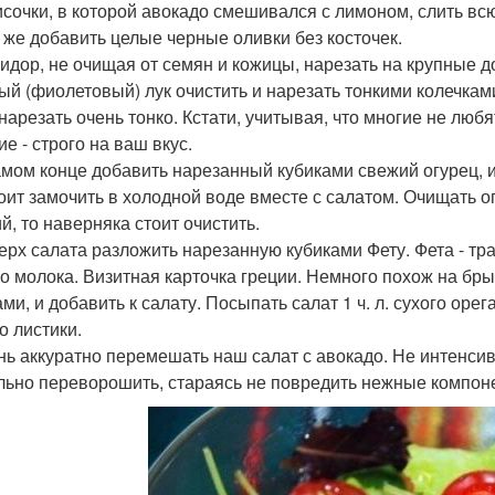
мисочки, в которой авокадо смешивался с лимоном, слить вс
 же добавить целые черные оливки без косточек.
мидор, не очищая от семян и кожицы, нарезать на крупные д
ый (фиолетовый) лук очистить и нарезать тонкими колечками
 нарезать очень тонко. Кстати, учитывая, что многие не любя
е - строго на ваш вкус.
самом конце добавить нарезанный кубиками свежий огурец, и
тоит замочить в холодной воде вместе с салатом. Очищать о
й, то наверняка стоит очистить.
верх салата разложить нарезанную кубиками Фету. Фета - т
го молока. Визитная карточка греции. Немного похож на бры
ами, и добавить к салату. Посыпать салат 1 ч. л. сухого ор
о листики.
ень аккуратно перемешать наш салат с авокадо. Не интенсив
льно переворошить, стараясь не повредить нежные компон