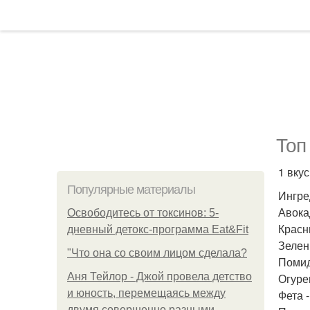
Топ
1 вку
Популярные материалы
Ингре
Авокад
Освободитесь от токсинов: 5-
Красны
дневный детокс-программа Eat&Fit
Зелены
"Что она со своим лицом сделала?
Помид
Аня Тейлор - Джой провела детство
Огурец
и юность, перемещаясь между
Фета -
двумя совершенно разными