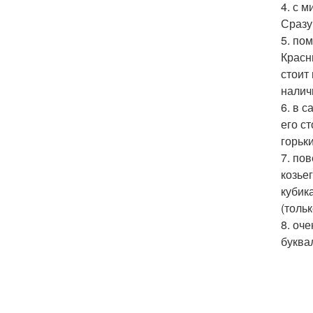
4. с 
Сразу
5. по
Красн
стоит
наличи
6. в 
его с
горьки
7. по
козье
кубик
(тольк
8. оч
буква