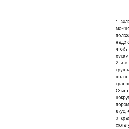
1. зе
можно
полож
надо 
чтобы
рукам
2. ав
крупн
полов
краси
Очист
некру
перем
вкус,
3. кр
салат