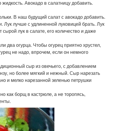
ю жидкость. Авокадо в салатницу добавить.
ольки. В наш будущий салат с авокадо добавить.
. Лук лучше с удлиненной луковицей брать. Лук
т сырой лук в салате, его количество и даже
ли два огурца. Чтобы огурец приятно хрустел,
гурец не надо, впрочем, если он немного
радиционный сыр из овечьего, с добавлением
нзу, но более мягкий и нежный. Сыр нарезать
егано и мелко нарезанной зеленью петрушки
но как борщ в кастрюле, а не торопясь,
енты.