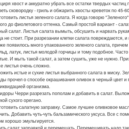
нциря хвост и аккуратно убрать все остатки твердых частиц 
реть сковородку - гриль и обжарить хвосты креветок по 45-6
дготовить листья зеленого салата. Я когда говорю "Зеленого"
лого до фиолетового оттенка. Самый простой вариант - салат
ный салат. Листья салата вымыть, обсушить и нарвать рука
да не стоит. При разрезании клетки салата повреждаются, и
же появилось много упакованного зеленого салата, причем
льд, латук, листья молодой горчицы и тому подобное. Часто 
ые. И мыть такой салат, а затем сушить, уже не нужно. При
е листья очень сложно.
ложить истые и сухие листья выбранного салата в миску. Зе
ды прочел о способе окрашивания оливок в черный цвет и
иквидацией организма.
мидоры Черри разрезать пополам и добавить в салат. Выло
кой сухого орегано.
иготовить салатную заправку. Самое лучшее оливковое масл
чить. Добавить чуть-чуть бальзамического уксуса. Все с п
ом хорошо эмульгируется.
лить салат заправкой и перемешать. Перемешивать надо та