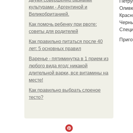
Петруш
культурами - Аргентиной и
Оливк
Великобританией.
Красн
Черные
Как помочь ребенку при рвоте:
Специ
советы для родителей
Приго
Как правильно питаться после 40
лет: 5 основных правил
Варенье - пятиминутка в 1 прием из
любого вида ягод: никакой
длительной варки, все витамины на
месте!
Как правильно выбрать слоеное
тесто?