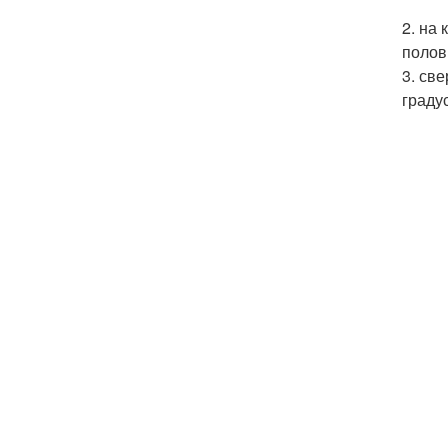
2. на
полов
3. св
граду