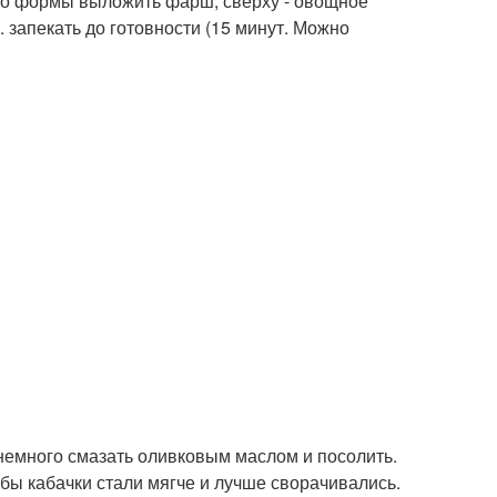
дно формы выложить фарш, сверху - овощное
. запекать до готовности (15 минут. Можно
 немного смазать оливковым маслом и посолить.
тобы кабачки стали мягче и лучше сворачивались.