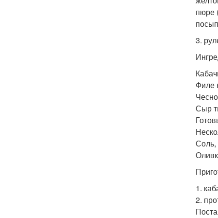
желто
пюре 
посып
3. рул
Ингре
Кабачк
Филе к
Чеснок
Сыр т
Готов
Неско
Соль,
Оливк
Приго
1. ка
2. пр
Поста