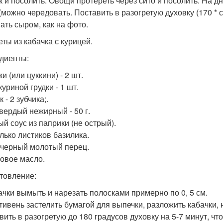
к и посолить. Овощи протереть через сито и посолить. На 
(можно чередовать. Поставить в разогретую духовку (170 * с
ать сыром, как на фото.
еты из кабачка с курицей.
диенты:
и (или цуккини) - 2 шт.
уриной грудки - 1 шт.
 - 2 зубчика;.
вердый нежирный - 50 г.
ый соус из паприки (не острый).
лько листиков базилика.
 черный молотый перец.
овое масло.
товление:
бачки вымыть и нарезать полосками примерно по 0, 5 см.
отивень застелить бумагой для выпечки, разложить кабачки,
вить в разогретую до 180 градусов духовку на 5-7 минут, ч