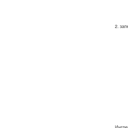
2. за
Ингре