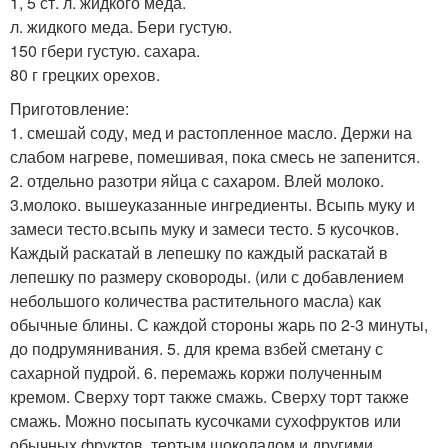
1, 5 ст. л. жидкого меда.
л. жидкого меда. Бери густую.
150 гбери густую. сахара.
80 г грецких орехов.
Приготовление:
1. смешай соду, мед и растопленное масло. Держи на
слабом нагреве, помешивая, пока смесь не запенится.
2. отдельно разотри яйца с сахаром. Влей молоко.
3.молоко. вышеуказанные ингредиенты. Всыпь муку и
замеси тесто.всыпь муку и замеси тесто. 5 кусочков.
Каждый раскатай в лепешку по каждый раскатай в
лепешку по размеру сковороды. (или с добавлением
небольшого количества растительного масла) как
обычные блины. С каждой стороны жарь по 2-3 минуты,
до подрумянивания. 5. для крема взбей сметану с
сахарной пудрой. 6. перемажь коржи полученным
кремом. Сверху торт также смажь. Сверху торт также
смажь. Можно посыпать кусочками сухофруктов или
обычных фруктов, тертым шоколадом и другими