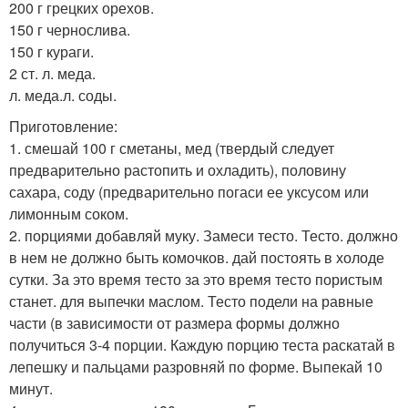
200 г грецких орехов.
150 г чернослива.
150 г кураги.
2 ст. л. меда.
л. меда.л. соды.
Приготовление:
1. смешай 100 г сметаны, мед (твердый следует
предварительно растопить и охладить), половину
сахара, соду (предварительно погаси ее уксусом или
лимонным соком.
2. порциями добавляй муку. Замеси тесто. Тесто. должно
в нем не должно быть комочков. дай постоять в холоде
сутки. За это время тесто за это время тесто пористым
станет. для выпечки маслом. Тесто подели на равные
части (в зависимости от размера формы должно
получиться 3-4 порции. Каждую порцию теста раскатай в
лепешку и пальцами разровняй по форме. Выпекай 10
минут.