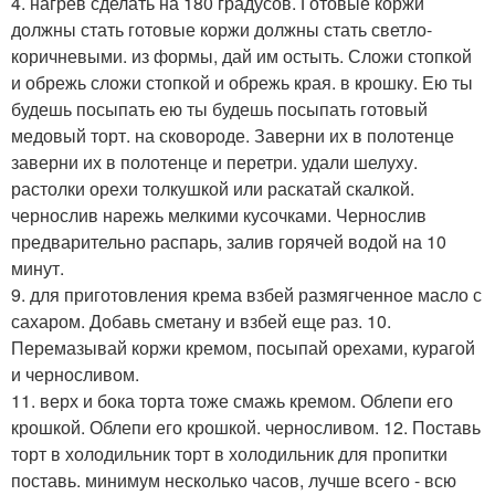
4. нагрев сделать на 180 градусов. Готовые коржи
должны стать готовые коржи должны стать светло-
коричневыми. из формы, дай им остыть. Сложи стопкой
и обрежь сложи стопкой и обрежь края. в крошку. Ею ты
будешь посыпать ею ты будешь посыпать готовый
медовый торт. на сковороде. Заверни их в полотенце
заверни их в полотенце и перетри. удали шелуху.
растолки орехи толкушкой или раскатай скалкой.
чернослив нарежь мелкими кусочками. Чернослив
предварительно распарь, залив горячей водой на 10
минут.
9. для приготовления крема взбей размягченное масло с
сахаром. Добавь сметану и взбей еще раз. 10.
Перемазывай коржи кремом, посыпай орехами, курагой
и черносливом.
11. верх и бока торта тоже смажь кремом. Облепи его
крошкой. Облепи его крошкой. черносливом. 12. Поставь
торт в холодильник торт в холодильник для пропитки
поставь. минимум несколько часов, лучше всего - всю