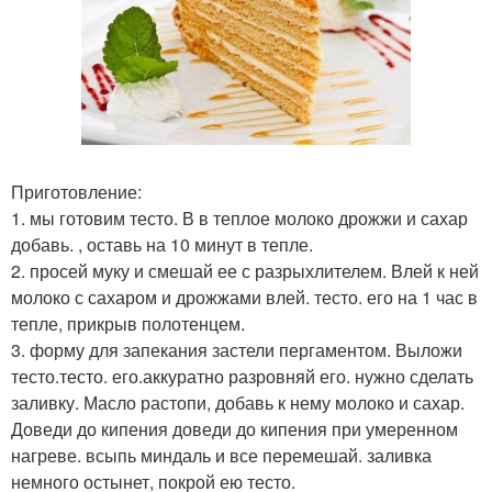
Приготовление:
1. мы готовим тесто. В в теплое молоко дрожжи и сахар
добавь. , оставь на 10 минут в тепле.
2. просей муку и смешай ее с разрыхлителем. Влей к ней
молоко с сахаром и дрожжами влей. тесто. его на 1 час в
тепле, прикрыв полотенцем.
3. форму для запекания застели пергаментом. Выложи
тесто.тесто. его.аккуратно разровняй его. нужно сделать
заливку. Масло растопи, добавь к нему молоко и сахар.
Доведи до кипения доведи до кипения при умеренном
нагреве. всыпь миндаль и все перемешай. заливка
немного остынет, покрой ею тесто.