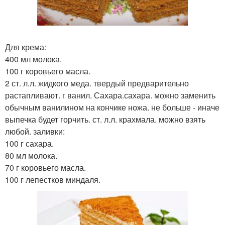
Для крема:
400 мл молока.
100 г коровьего масла.
2 ст. л.л. жидкого меда. твердый предварительно
растапливают. г ванил. Сахара.сахара. можно заменить
обычным ванилином на кончике ножа. не больше - иначе
выпечка будет горчить. ст. л.л. крахмала. можно взять
любой. заливки:
100 г сахара.
80 мл молока.
70 г коровьего масла.
100 г лепестков миндаля.