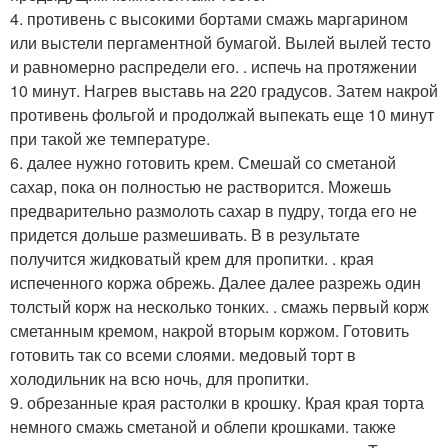
4. противень с высокими бортами смажь маргарином
или выстели пергаментной бумагой. Вылей вылей тесто
и равномерно распредели его. . испечь на протяжении
10 минут. Нагрев выставь на 220 градусов. Затем накрой
противень фольгой и продолжай выпекать еще 10 минут
при такой же температуре.
6. далее нужно готовить крем. Смешай со сметаной
сахар, пока он полностью не растворится. Можешь
предварительно размолоть сахар в пудру, тогда его не
придется дольше размешивать. В в результате
получится жидковатый крем для пропитки. . края
испеченного коржа обрежь. Далее далее разрежь один
толстый корж на несколько тонких. . смажь первый корж
сметанным кремом, накрой вторым коржом. Готовить
готовить так со всеми слоями. медовый торт в
холодильник на всю ночь, для пропитки.
9. обрезанные края растолки в крошку. Края края торта
немного смажь сметаной и облепи крошками. также