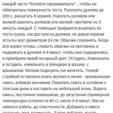
каждой части "Колобок сформировать". , чтобы не
обветрилась поверхность теста. Разогреть духовку до
200 с. раскатать 8 коржей. Наколоть роликом или
вилкой.наколоть роликом или вилкой. противне по 3
минуты каждый. С помощью трафарета вырезать из
теста (сразу, как достали из духовки, не давая коржам
остыть) круг диаметром 24 см. Обрезки сохранить. Когда
все коржи готовы, сложить обрезки на противень и
подержать в духовке 4-6 минут, чтобы они поджарились
и приобрели яркий янтарный цвет. Остудить. Измельчить
в остудить. измельчить в блендере в крошку. с
крахмалом. Молоко подогреть (не кипятить. Тонкой
струйкой осторожно влить молоко в яично - крахмальную
смесь, взбивая венчиком. Перелить смесь в сотейник с
толстым дном и поставить на небольшой огонь. Варить
смесь, постоянно помешивая, до загустения (примерная
температура готовности 80 с), около 5-6 минут. Масло
немного взбить, до пластичности. Добавить к смеси
сгущенку, мед, размешать. Затем добавить масло,