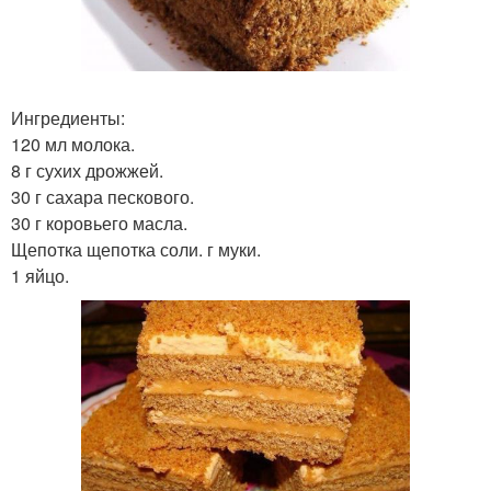
Ингредиенты:
120 мл молока.
8 г сухих дрожжей.
30 г сахара пескового.
30 г коровьего масла.
Щепотка щепотка соли. г муки.
1 яйцо.