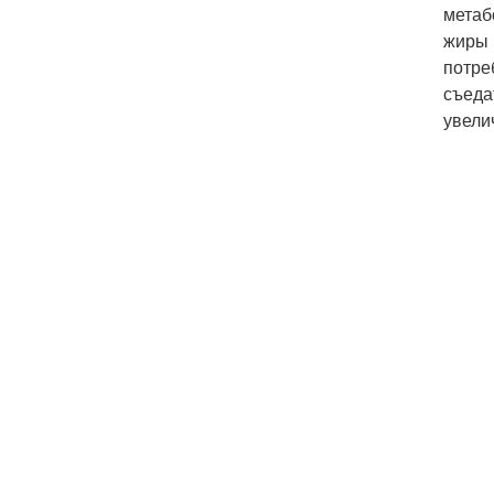
метаб
жиры 
потре
съеда
увели