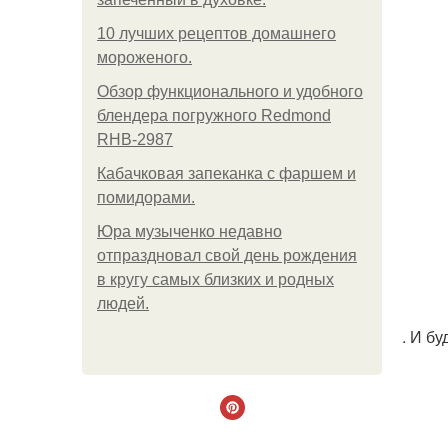
10 лучших рецептов домашнего
мороженого.
Обзор функционального и удобного
блендера погружного Redmond
RHB-2987
Кабачковая запеканка с фаршем и
помидорами.
Юра музыченко недавно
отпраздновал свой день рождения
в кругу самых близких и родных
людей.
. И б