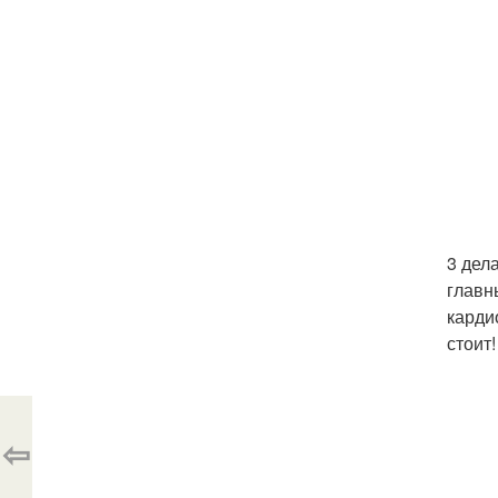
3 дел
главн
карди
стоит!
⇦