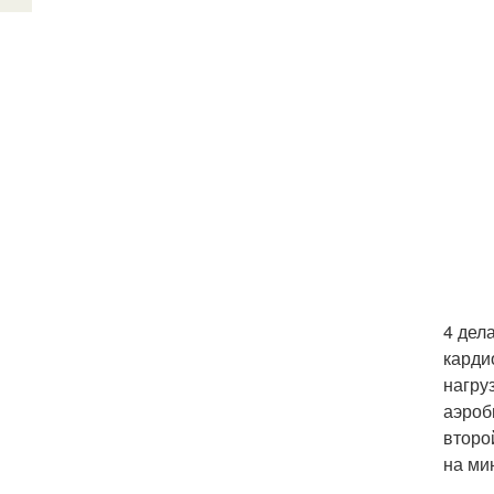
4 дел
карди
нагру
аэроб
второ
на ми