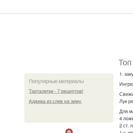
Топ
1. зак
Популярные материалы
Ингре
Тарталетки - 7 рецептов!
Свежи
Лук ре
Аджика из слив на зиму.
Для м
4 лож
2 ст. 
1 ч. 