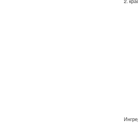
2. кра
Ингре