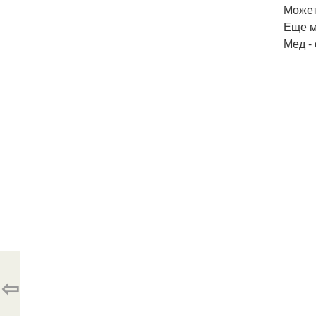
Может
Еще м
Мед -
⇦