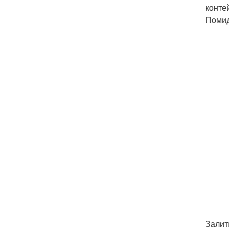
конте
Помид
Залит