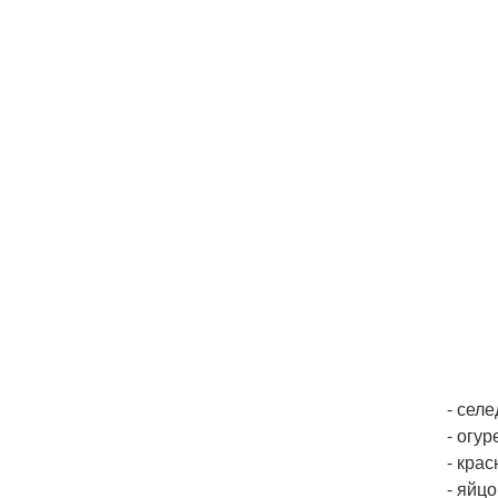
- селе
- огур
- кра
- яйцо