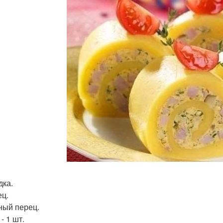
дка.
ец.
сный перец.
 - 1 шт.