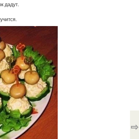
к дадут.
учится.
⇨