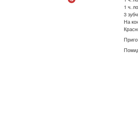
1 ч. л
3 зубч
На кон
Красн
Приго
Помид