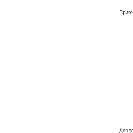
Приго
Для т