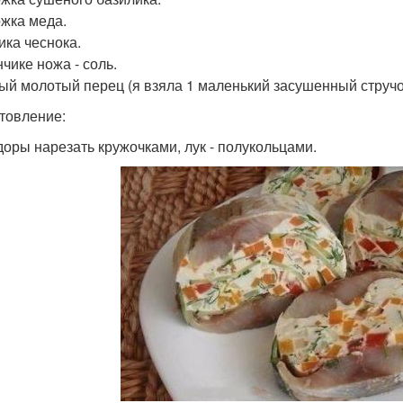
ожка меда.
ика чеснока.
чике ножа - соль.
ый молотый перец (я взяла 1 маленький засушенный стручо
товление:
оры нарезать кружочками, лук - полукольцами.