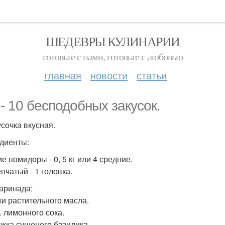
ШЕДЕВРЫ КУЛИНАРИИ
готовьте с нами, готовьте с любовью
главная
новости
статьи
 - 10 бесподобных закусок.
усочка вкусная.
диенты:
е помидоры - 0, 5 кг или 4 средние.
пчатый - 1 головка.
аринада:
ки растительного масла.
л. лимонного сока.
ложка сушеного базилика.