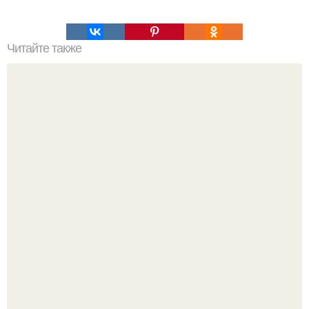
Читайте также
Хлеб цельнозерновой это, какой. Цельнозерновой хлеб.
Настоящий цельнозерновой хлеб очень для здоровья
полезен.