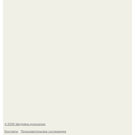
Сын Луи де фюнеса, который выбрал свой путь.
Первый раз я попробовал его, когда приехал в гости к
деду.
© 2026 Шедевры кулинарии
Контакты
Пользовательское соглашение