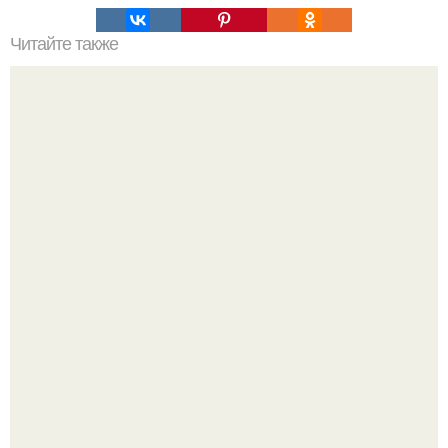
Читайте также
Соус ткемали - 8 рецептов.
Юра музыченко недавно отпраздновал свой день
рождения в кругу самых близких и родных людей.