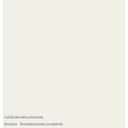
Первый раз я попробовал его, когда приехал в гости к
деду.
Лето - лучшее время для сочных овощей, свежей зелени
и салатов, которые готовятся буквально за несколько
минут.
© 2026 Шедевры кулинарии
Контакты
Пользовательское соглашение