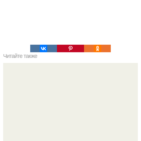
Читайте также
Очищение полынью. Очистка организма. Полынь
горькая.