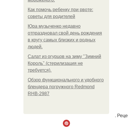
Как помочь ребенку при рвоте:
советы для родителей
Юра музыченко недавно
отпраздновал свой день рождения
в кругу самых близких и родных
людей.
Салат из огурцов на зиму "Зимний
Король" (стерилизация не
требуется).
Обзор функционального и удобного
блендера погружного Redmond
RHB-2987
. Рец