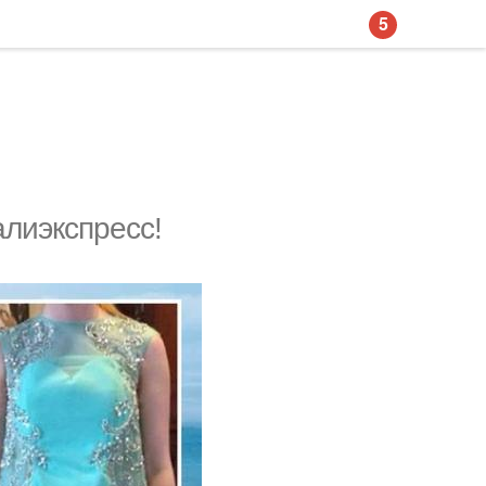
5
алиэкспресс!