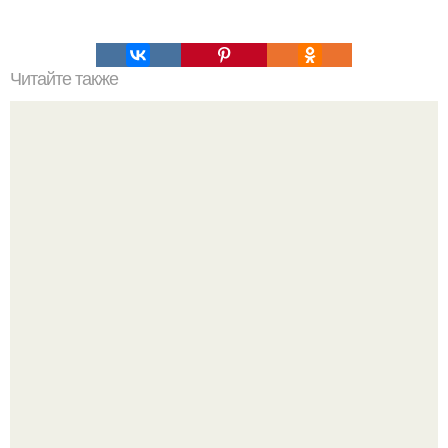
Читайте также
Топ - 9 аппетитных и быстрых пирогов к ужину?