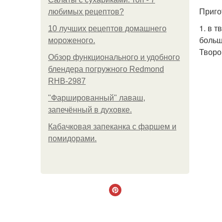
Приго
любимых рецептов?
1. в 
10 лучших рецептов домашнего
больш
мороженого.
Творо
Обзор функционального и удобного
блендера погружного Redmond
RHB-2987
"Фаршированный" лаваш,
запечённый в духовке.
Кабачковая запеканка с фаршем и
помидорами.