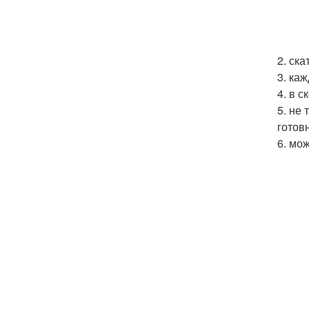
2. ск
3. ка
4. в 
5. не
готов
6. мо