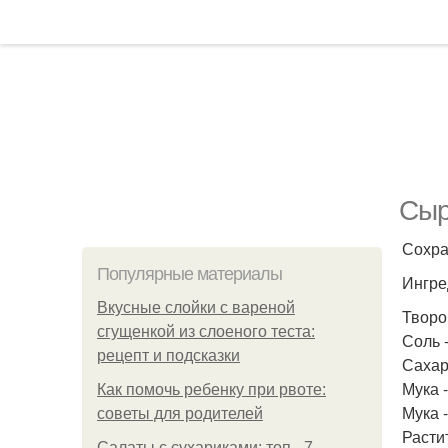
Сыр
Сохра
Популярные материалы
Ингре
Вкусные слойки с вареной
Творог
сгущенкой из слоеного теста:
Соль 
рецепт и подсказки
Сахар 
Мука -
Как помочь ребенку при рвоте:
Мука 
советы для родителей
Расти
Салаты с сухариками: топ - 7