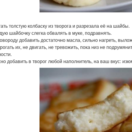
атать толстую колбаску из творога и разрезала её на шайбы.
ждую шайбочку слегка обвалять в муке, подравнять.
сковороду добавить достаточно масла, сильно нагреть, выло
 трогать их, не двигать, не тревожить, пока низ не подрумя
ности.
жно добавить в творог любой наполнитель, на ваш вкус: изюм