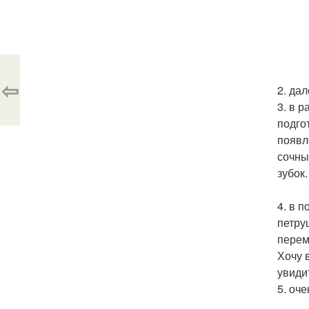
⇦
2. да
3. в 
подго
появл
сочны
зубок.
4. в 
петру
перем
Хочу 
увиди
5. оч