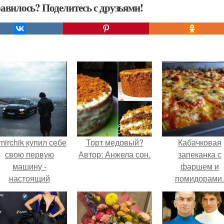
авилось? Поделитесь с друзьями!
mirchik купил себе
Торт медовый?
Кабачковая
свою первую
Автор: Анжела сон.
запеканка с
машину -
фаршем и
настоящий
помидорами.
втомобиль мечты
для многих
автолюбителей.