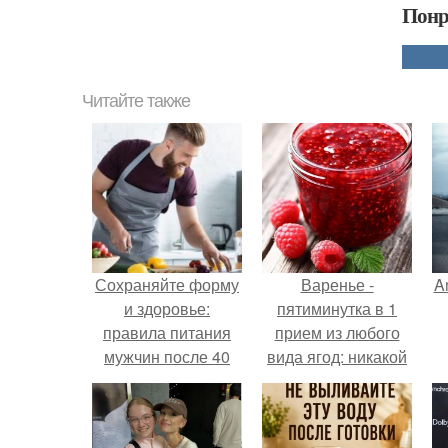
Понр
Читайте также
Сохраняйте форму
Варенье -
A
и здоровье:
пятиминутка в 1
правила питания
прием из любого
мужчин после 40
вида ягод: никакой
лет
длительной варки,
а
все витамины на
месте!