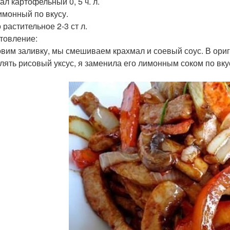
ал картофельный 0, 5 ч. л.
имонный по вкусу.
 растительное 2-3 ст л.
товление:
товим заливку, мы смешиваем крахмал и соевый соус. В ори
лять рисовый уксус, я заменила его лимонным соком по вку