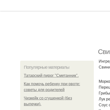
Сви
Ингре
Свини
Популярные материалы
Татарский пирог "Сметанник".
Морко
Как помочь ребенку при рвоте:
Перец
советы для родителей
Грибы
Чизкейк со сгущенкой (без
Лук р
выпечки).
Соус 