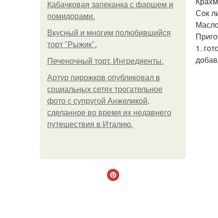
Крахм
Кабачковая запеканка с фаршем и
Сок л
помидорами.
Масло
Вкусный и многим полюбившийся
Приго
торт "Рыжик".
1. го
добав
Печеночный торт. Ингредиенты.
Артур пирожков опубликовал в
социальных сетях трогательное
фото с супругой Анжеликой,
сделанное во время их недавнего
путешествия в Италию.