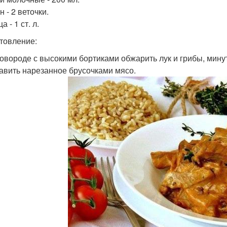
 - 2 веточки.
а - 1 ст. л.
товление:
сковороде с высокими бортиками обжарить лук и грибы, минут
бавить нарезанное брусочками мясо.