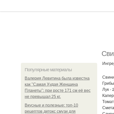
Сви
Ингре
Популярные материалы
Свинин
Валерия Левитина была известна
Грибы 
как "Самая Худая Женщина
Лук - 
Планеты": при росте 171 см её вес
Каперс
не превышал 25 кг.
Томатн
Вкусные и полезные: топ-10
Сметан
рецептов детокс смузи для
Сливк