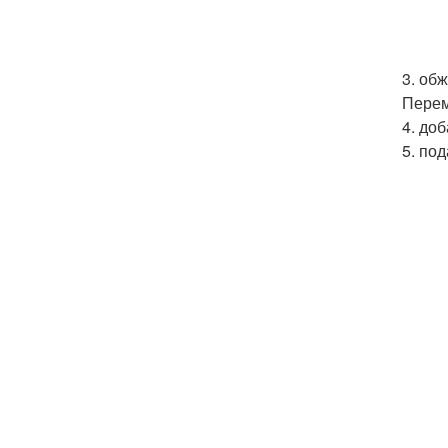
3. об
Перем
4. до
5. по