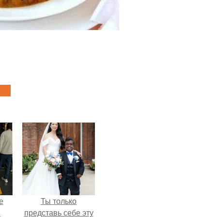
е
Ты только
в
представь себе эту