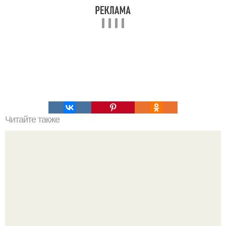
Читайте также
Татарские пирожки. Эти пирожки из разряда "Легко,
Просто и Вкусно".