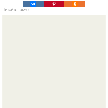
Читайте также
9 салатов со шпротами.
Amirchik купил себе свою первую машину - настоящий
автомобиль мечты для многих автолюбителей.