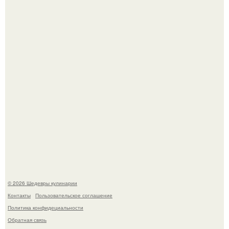
крида.
Зендея получила номинацию на премию "Эмми" в
категории "лучшая актриса в драматическом сериале" за
третий сезон "эйфории".
© 2026 Шедевры кулинарии
Контакты
Пользовательское соглашение
Политика конфидециальности
Обратная связь