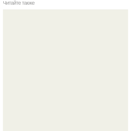
Читайте также
Силиконовые формы для выпечки, как пользоваться в
духовке. 9 правил использования силиконовых формам
для выпечки.
Кабачковая запеканка с фаршем и помидорами.