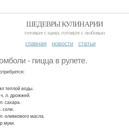
ШЕДЕВРЫ КУЛИНАРИИ
готовьте с нами, готовьте с любовью
главная
новости
статьи
омболи - пицца в рулете.
отребуется:
 мл теплой воды.
4 ч. л. дрожжей.
 л. сахара.
л. соли.
. л. оливкового масла.
гр муки.