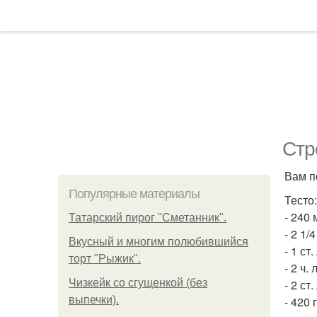
Стр
Вам п
Популярные материалы
Тесто:
- 240
Татарский пирог "Сметанник".
- 2 1/
Вкусный и многим полюбившийся
- 1 ст.
торт "Рыжик".
- 2 ч. 
Чизкейк со сгущенкой (без
- 2 ст
выпечки).
- 420 