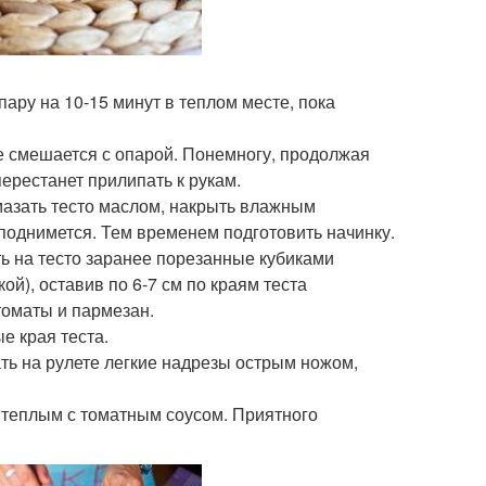
пару на 10-15 минут в теплом месте, пока
не смешается с опарой. Понемногу, продолжая
ерестанет прилипать к рукам.
мазать тесто маслом, накрыть влажным
е поднимется. Тем временем подготовить начинку.
ть на тесто заранее порезанные кубиками
ой), оставив по 6-7 см по краям теста
томаты и пармезан.
е края теста.
лать на рулете легкие надрезы острым ножом,
те теплым с томатным соусом. Приятного