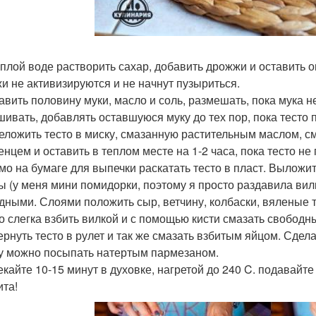
теплой воде растворить сахар, добавить дрожжи и оставить о
и не активизируются и не начнут пузыриться.
бавить половину муки, масло и соль, размешать, пока мука 
ивать, добавлять оставшуюся муку до тех пор, пока тесто п
реложить тесто в миску, смазанную растительным маслом, с
енцем и оставить в теплом месте на 1-2 часа, пока тесто н
ямо на бумаге для выпечки раскатать тесто в пласт. Выложи
ы (у меня мини помидорки, поэтому я просто раздавила вилк
дными. Слоями положить сыр, ветчину, колбаски, вяленые 
цо слегка взбить вилкой и с помощью кисти смазать свободны
вернуть тесто в рулет и так же смазать взбитым яйцом. Сде
у можно посыпать натертым пармезаном.
пекайте 10-15 минут в духовке, нагретой до 240 C. подавай
ита!