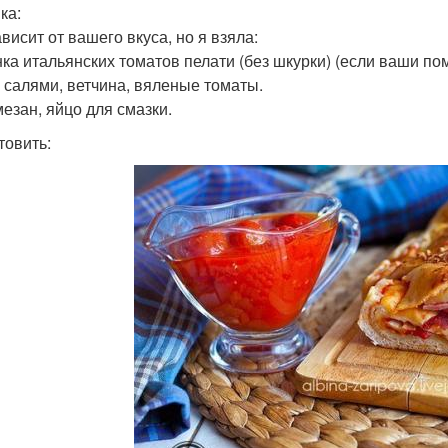
ка:
висит от вашего вкуса, но я взяла:
анка итальянских томатов пелати (без шкурки) (если ваши по
, салями, ветчина, вяленые томаты.
мезан, яйцо для смазки.
товить: