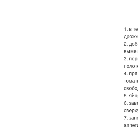
1. в 
дрожж
2. до
вымеш
3. пе
полот
4. пр
томат
свобо
5. яй
6. за
сверх
7. за
аппет