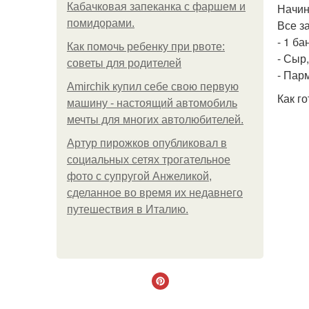
Кабачковая запеканка с фаршем и
Начин
помидорами.
Все за
- 1 б
Как помочь ребенку при рвоте:
- Сыр
советы для родителей
- Пар
Amirchik купил себе свою первую
Как го
машину - настоящий автомобиль
мечты для многих автолюбителей.
Артур пирожков опубликовал в
социальных сетях трогательное
фото с супругой Анжеликой,
сделанное во время их недавнего
путешествия в Италию.