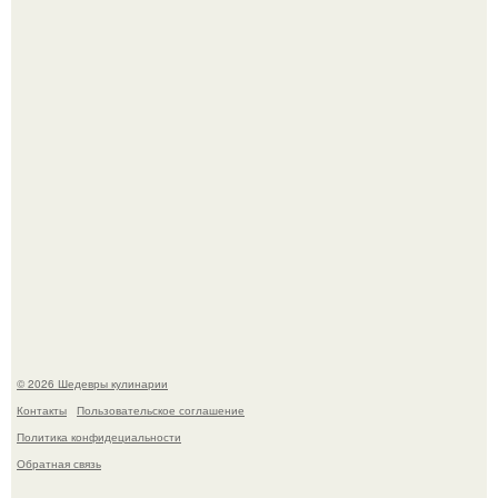
Токсис публично извинился перед генсухой на концерте
крида.
Мария порошина показала повзрослевшую дочь.
© 2026 Шедевры кулинарии
Контакты
Пользовательское соглашение
Политика конфидециальности
Обратная связь