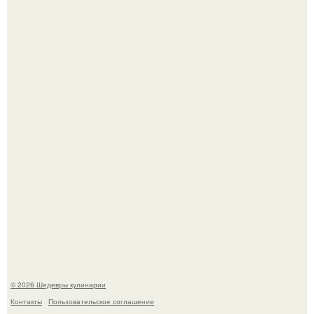
Зендея получила номинацию на премию "Эмми" в
категории "лучшая актриса в драматическом сериале" за
третий сезон "эйфории".
Первый раз я попробовал его, когда приехал в гости к
деду.
© 2026 Шедевры кулинарии
Контакты
Пользовательское соглашение