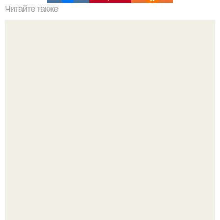
Читайте также
Быстрые "Беляши" (или "ленивые пирожки").
Amirchik купил себе свою первую машину - настоящий
автомобиль мечты для многих автолюбителей.