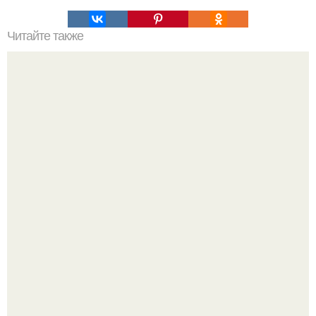
Читайте также
Хворост на сгущенном молоке.
Юра музыченко недавно отпраздновал свой день