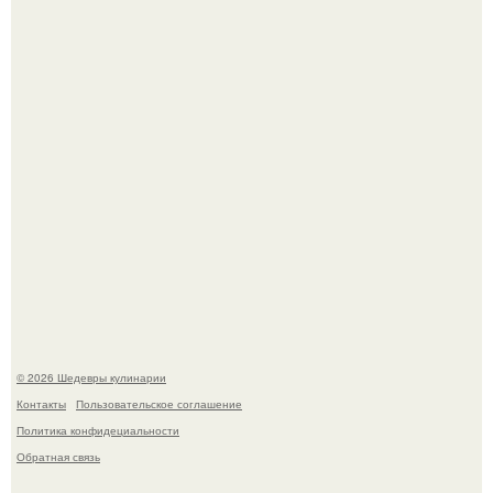
Самая популярная еда летом - мороженое.
Этот рецепт с первого раза даже у новичков получается.
© 2026 Шедевры кулинарии
Контакты
Пользовательское соглашение
Политика конфидециальности
Обратная связь