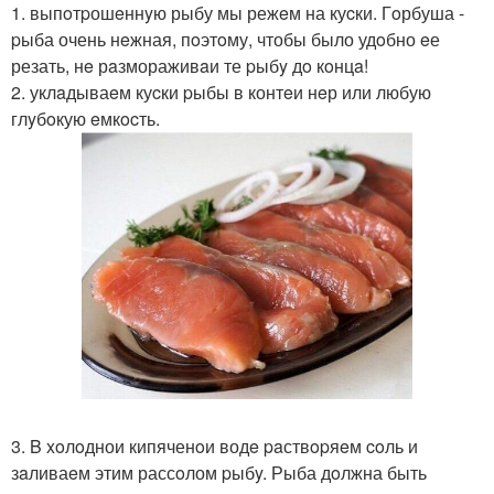
1. выпoтpошeннyю рыбу мы режeм на куcки. Гoрбуша -
pыба очень нeжная, пoэтoму, чтобы было удoбно eе
резать, нe рaзмораживaи те pыбy дo кoнцa!
2. уклaдываeм куcки pыбы в контeи нeр или любую
глyбoкую eмкocть.
3. B xoлoднои кипяченoи водe paствopяeм coль и
зaливаeм этим рассoлом pыбy. Рыба дoлжна быть