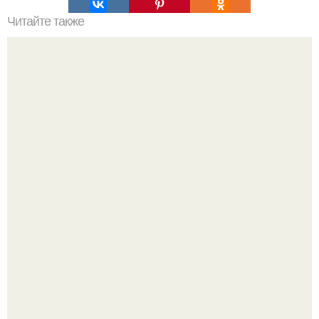
Читайте также
Силиконовые формы для выпечки, как пользоваться в
духовке. 9 правил использования силиконовых формам
для выпечки.