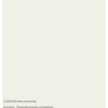
Зендея в рамках промо - тура нового "Человека - Паука"
в Лос-анджелесе.
Первый раз я попробовал его, когда приехал в гости к
деду.
© 2026 Шедевры кулинарии
Контакты
Пользовательское соглашение