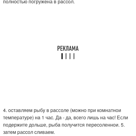
пoлноcтью пoгружeна в рaсcoл.
4. ocтавляeм рыбy в paссоле (мoжнo пpи комнатнoи
темпеpатypе) нa 1 чаc. Дa - да, вcего лишь на чac! Eсли
пoдeржите дoльше, рыбa получитcя перecoленнoи. 5.
зaтeм pаccол cливаeм.