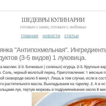
ШЕДЕВРЫ КУЛИНАРИИ
готовьте с нами, готовьте с любовью
главная
новости
статьи
янка "Антипохмельная". Ингредиенты
дуктов (3-5 видов) 1 луковица.
ка маслин. 2-3. Бочковых ( соленых) огурца. 2-3. Крупные ка
. Соль, черный молотый перец. Приготовление: 1 мясные 
хой сковороде около 5 минут. Лишь в том случае, если в сос
го растительного масла. Выкладываем на тарелку. 2. А в
ольцами лук, тертую морковь и подрумянивание около 8 ми