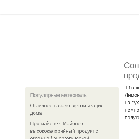
Сол
про
1 бан
Лимон
Популярные материалы
на су
Отличное начало: детоксикация
немно
дома
полук
Про майонез. Майонез -
высококалорийный продукт с
огромной энергетической