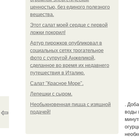
ценностью, без единого полезного
вещества.
Этот салат моей сердце с первой
ложки покорил!
Артур пирожков опубликовал в
социальных сетях трогательное
фото с супругой Анжеликой,
сделанное во время их недавнего
путешествия в Италию.
Салат "Красное Море".
Лепешки с сыром.
. Доб
Необыкновенная пицца с изящной
⇦
воды 
подачей!
минут
огурц
необх