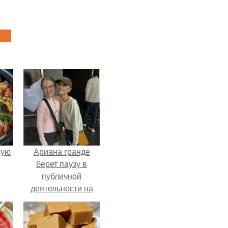
pую
Ариана гранде
берет паузу в
публичной
деятельности на
фоне слухов о
своем здоровье.