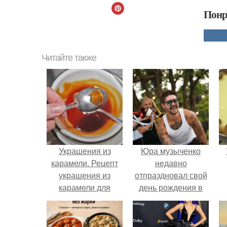
Понр
Читайте также
Украшения из
Юра музыченко
карамели. Рецепт
недавно
украшения из
отпраздновал свой
карамели для
день рождения в
тортов и пирожных.
кругу самых
близких и родных
людей.