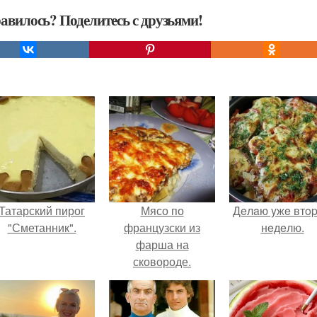
авилось? Поделитесь с друзьями!
Татарский пирог
Мясо по
Дeлaю yжe втo
"Сметанник".
французски из
нeдeлю.
фарша на
сковороде.