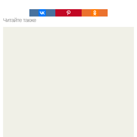
Читайте также
ЛАВАШ на мангале с сыром. Закуски для пикника: топ - 3
рецепта из лаваша на мангале на любой вкус.