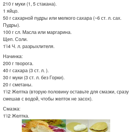
210 г муки (1, 5 стакана).
1 яйцо.
50 г сахарной пудры или мелкого сахара (~6 ст. л. сах.
Пудры).
100 г сл. Масла или маргарина.
Щеп. Соли.
1\\4 Ч. л. разрыхлителя.
Начинка:
200 г творога.
40 г сахара (3 ст. л. ).
30 г муки (3 ст. л. без Горки).
20 г сметаны.
1\\2 Желтка (вторую половину оставьте для смазки, сразу
смешав с водой, чтобы желток не засох).
Смазка:
1\\2 Желтка.