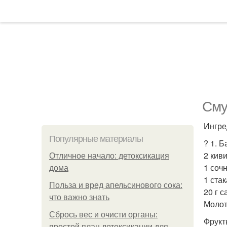
Сму
Ингре
Популярные материалы
? 1. Б
2 киви
Отличное начало: детоксикация
1 сочн
дома
1 стак
Польза и вред апельсинового сока:
20 г с
что важно знать
Молот
Сбрось вес и очисти органы:
Фрукт
простой план детоксикации для