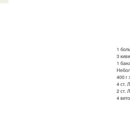
1 бол
3 киви
1 бана
Небол
400 г
4 ст. 
2 ст. 
4 вет