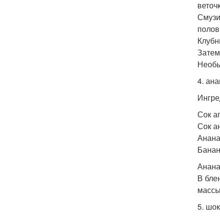
веточ
Смузи
полов
Клубн
Затем
Необы
4. ан
Ингре
Сок а
Сок а
Анана
Банан
Анана
В бле
массы
5. шо