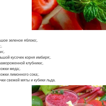
ьшое зеленое яблоко;.
;.
н;.
ьшой кусочек корня имбиря;.
 замороженной клубники;.
Ложки меда;.
Ложки лимонного сока;.
очки свежей мяты и кубики льда.