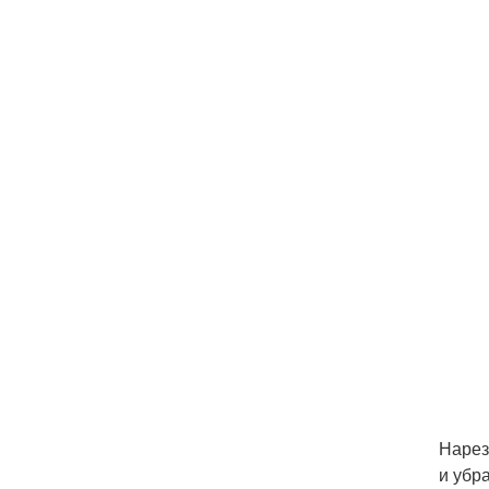
Нарез
и убр