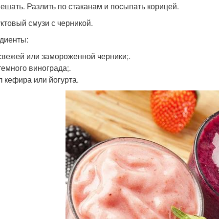
ешать. Разлить по стаканам и посыпать корицей.
уктовый смузи с черникой.
диенты:
 свежей или замороженной черники;.
темного винограда;.
л кефира или йогурта.