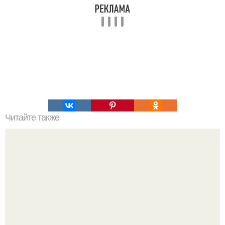
Читайте также
Банановый пудинг. Banana Pudding - это потрясающий
десерт родом из соединенных штатов, состоящий из