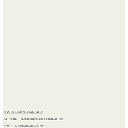
Сын Луи де фюнеса, который выбрал свой путь.
Самая популярная еда летом - мороженое.
© 2026 Шедевры кулинарии
Контакты
Пользовательское соглашение
Политика конфидециальности