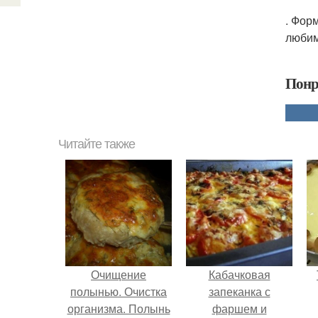
. Фор
любим
Понр
Читайте также
Очищение
Кабачковая
полынью. Очистка
запеканка с
организма. Полынь
фаршем и