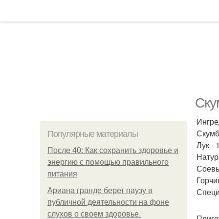
Ску
Ингре
Скумбр
Популярные материалы
Лук - 
После 40: Как сохранить здоровье и
Натура
энергию с помощью правильного
Соевый
питания
Горчиц
Ариана гранде берет паузу в
Специи
публичной деятельности на фоне
слухов о своем здоровье.
Приго