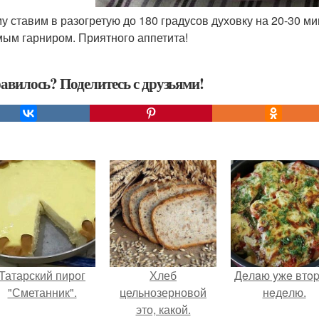
му ставим в разогретую до 180 градусов духовку на 20-30 м
ым гарниром. Приятного аппетита!
авилось? Поделитесь с друзьями!
Татарский пирог
Хлеб
Дeлaю yжe втo
"Сметанник".
цельнозерновой
нeдeлю.
это, какой.