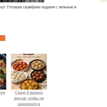
инут. Готовую скумбрию подаем с зеленью и
pую
Сразу 5 разных
вкусов, чтобы не
надоедало и