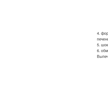
4. фо
печен
5. шо
6. об
Выпе