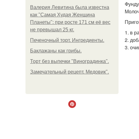
Фундук
Валерия Левитина была известна
Молоч
как "Самая Худая Женщина
Приго
Планеты": при росте 171 см её вес
не превышал 25 кг.
1. в 
2. до
Печеночный торт. Ингредиенты.
3. оч
Баклажаны как грибы.
Торт без выпечки "Виноградинка".
Замечательный рецепт. Медовик".