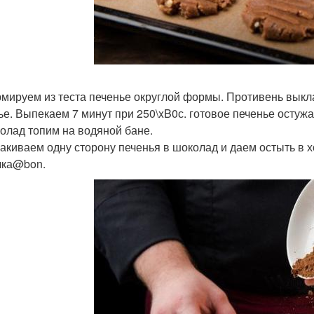
рмируем из теста печенье округлой формы. Противень вык
ье. Выпекаем 7 минут при 250\xB0с. готовое печенье остуж
колад топим на водяной бане.
макиваем одну сторону печенья в шоколад и даем остыть в х
чка@bon.