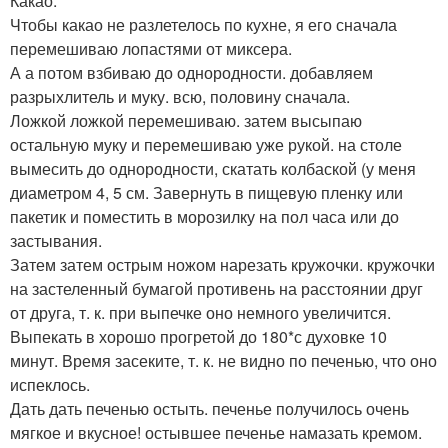
Какао.
Чтобы какао не разлетелось по кухне, я его сначала
перемешиваю лопастями от миксера.
А а потом взбиваю до однородности. добавляем
разрыхлитель и муку. всю, половину сначала.
Ложкой ложкой перемешиваю. затем высыпаю
остальную муку и перемешиваю уже рукой. на столе
вымесить до однородности, скатать колбаской (у меня
диаметром 4, 5 см. Завернуть в пищевую пленку или
пакетик и поместить в морозилку на пол часа или до
застывания.
Затем затем острым ножом нарезать кружочки. кружочки
на застеленный бумагой противень на расстоянии друг
от друга, т. к. при выпечке оно немного увеличится.
Выпекать в хорошо прогретой до 180*с духовке 10
минут. Время засеките, т. к. не видно по печенью, что оно
испеклось.
Дать дать печенью остыть. печенье получилось очень
мягкое и вкусное! остывшее печенье намазать кремом.