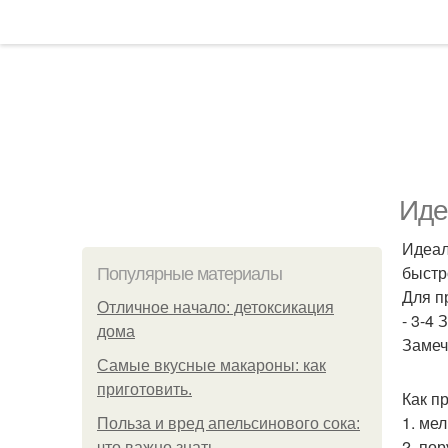
Иде
Идеал
быстр
Популярные материалы
Для п
Отличное начало: детоксикация
- 3-4 
дома
Замеч
Самые вкусные макароны: как
приготовить.
Как п
1. мел
Польза и вред апельсинового сока:
2. пор
что важно знать