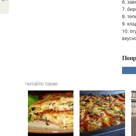
6. за
7. бе
8. теп
9. кл
10. о
вкусн
Понр
Читайте также