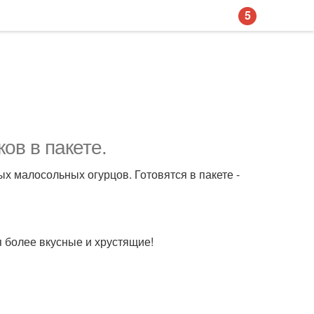
5
ов в пакете.
х малосольных огурцов. Готовятся в пакете -
я более вкусные и хрустящие!