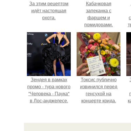
За этим рецептом
Кабачковая
идёт настоящая
запеканка с
охота.
фаршем и
помидорами.
т
в
Зендея в рамках
Токсис публично
промо - тура нового
извинился перед
"Человека - Паука"
генсухой на
в Лос-анджелесе.
концерте крида.
к
с