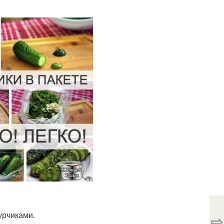
урчиками.
⇨