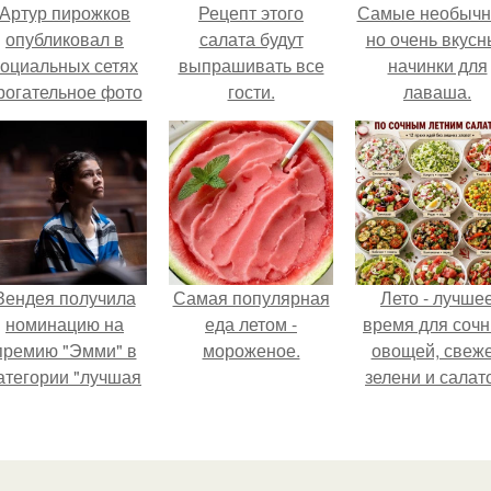
Артур пирожков
Рецепт этого
Самые необычн
опубликовал в
салата будут
но очень вкус
социальных сетях
выпрашивать все
начинки для
рогательное фото
гости.
лаваша.
с супругой
Анжеликой,
сделанное во
ремя их недавнего
путешествия в
Италию.
Зендея получила
Самая популярная
Лето - лучше
номинацию на
еда летом -
время для соч
премию "Эмми" в
мороженое.
овощей, свеж
атегории "лучшая
зелени и салат
актриса в
которые готовя
драматическом
буквально за
ериале" за третий
несколько мину
сезон "эйфории".