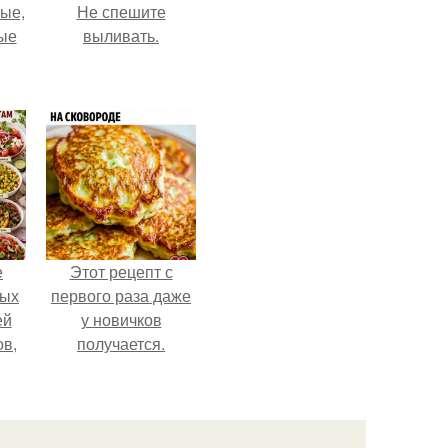
ые,
Не спешите
ные
выливать.
е
Этот рецепт с
ных
первого раза даже
ей
у новичков
ов,
получается.
тся
т.