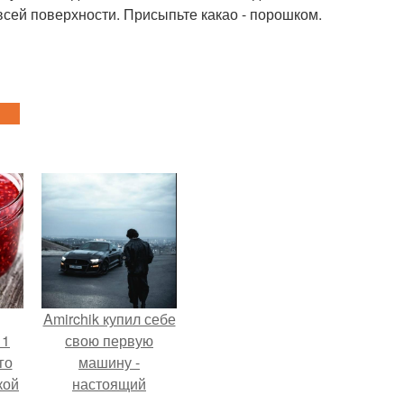
всей поверхности. Присыпьте какао - порошком.
Amirchik купил себе
 1
свою первую
го
машину -
кой
настоящий