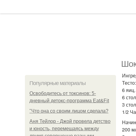
Шок
Ингре
Тесто:
Популярные материалы
6 яиц.
Освободитесь от токсинов: 5-
6 сто
дневный детокс-программа Eat&Fit
3 сто
"Что она со своим лицом сделала?
1/2 Ч
Аня Тейлор - Джой провела детство
Начин
и юность, перемещаясь между
200 м
двумя совершенно разными