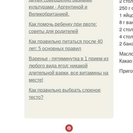
2 сто
культурами - Аргентиной и
250 г
Великобританией.
1 яйцо
8 г в
Как помочь ребенку при рвоте:
2 сто
советы для родителей
4 сто
Как правильно питаться после 40
2 бан
лет: 5 основных правил
Масло
Варенье - пятиминутка в 1 прием из
Какао
любого вида ягод: никакой
Приго
длительной варки, все витамины на
месте!
Как правильно выбрать слоеное
тесто?