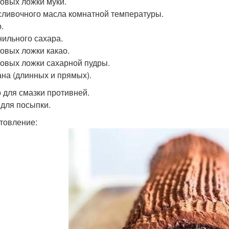
ловых ложки муки.
 сливочного масла комнатной температуры.
.
анильного сахара.
ловых ложки какао.
ловых ложки сахарной пудры.
ана (длинных и прямых).
 для смазки противней.
 для посыпки.
товление: