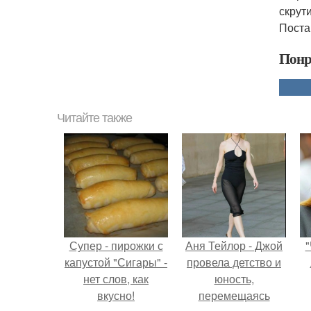
скрут
Поста
Понр
Читайте также
Супер - пирожки с
Аня Тейлор - Джой
"
капустой "Сигары" -
провела детство и
нет слов, как
юность,
вкусно!
перемещаясь