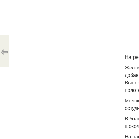
⇦
Нагре
Желтк
добав
Выпек
полот
Молок
остуд
В бол
шокол
На ра