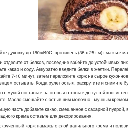
йте духовку до 180\xB0C. противень (35 x 25 см) смажьте м
и отделите от белков, последние взбейте до устойчивых пик
ьте какао и соду. Аккуратно введите белки в желтки. Перел
айте 7-10 минут, затем переложите корж на сырое кухонное 
енцем остывать. Когда рулет остыл, раскрутите и снимите б
о с мукой поставьте на огонь и готовьте до густой консисте
ите. Масло смешайте с остывшим молочно - мучным кремом, 
ьшую часть добавьте какао, смешанное с сахарной пудрой,
адного крема оставьте для декорирования.
скрученный корж намажьте слой ванильного крема и полов