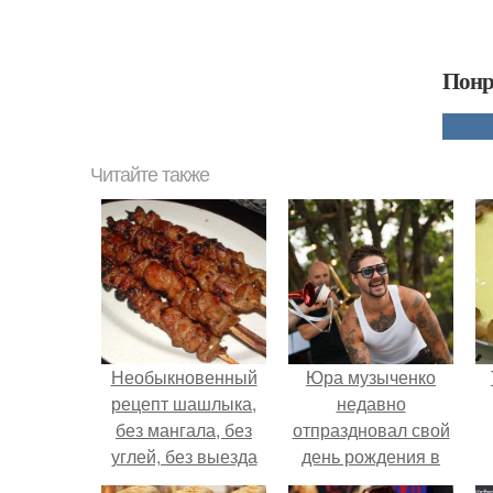
Понр
Читайте также
Необыкновенный
Юра музыченко
рецепт шашлыка,
недавно
без мангала, без
отпраздновал свой
углей, без выезда
день рождения в
на природу.
кругу самых