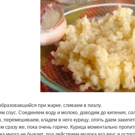
образовавшийся при жарке, сливаем в пиалу.
им соус. Соединяем воду и молоко, доводим до кипения, со
к, перемешиваем, кладем в него курицу, опять даем закипе
м сразу же, пока очень горячо. Курица моментально пропит
ка много не бывает, под действием молока его вкус и остро