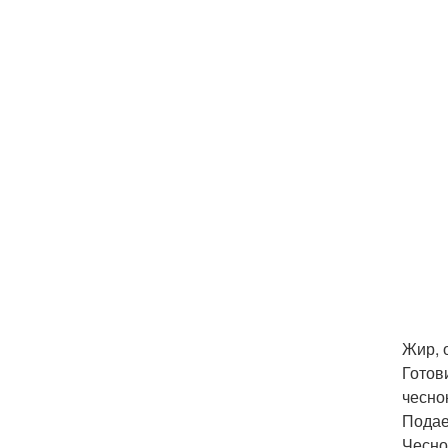
Жир, 
Готов
чесно
Подае
Чесно