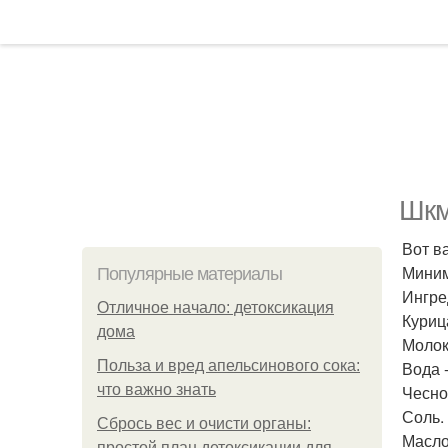
Шкм
Вот в
Миним
Популярные материалы
Ингре
Отличное начало: детоксикация
Курица
дома
Молок
Польза и вред апельсинового сока:
Вода -
что важно знать
Чесно
Соль.
Сбрось вес и очисти органы:
Масло
простой план детоксикации для