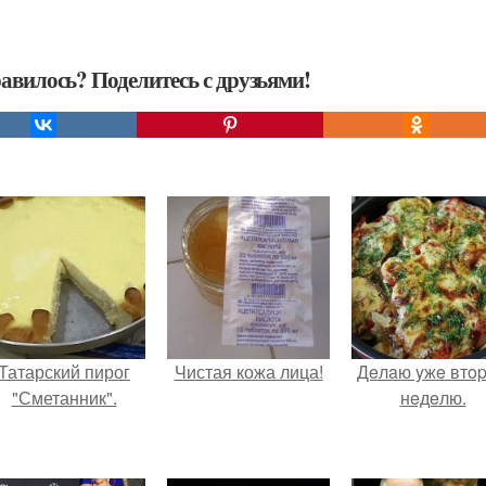
авилось? Поделитесь с друзьями!
Татарский пирог
Чистая кожа лица!
Дeлaю yжe втo
"Сметанник".
нeдeлю.