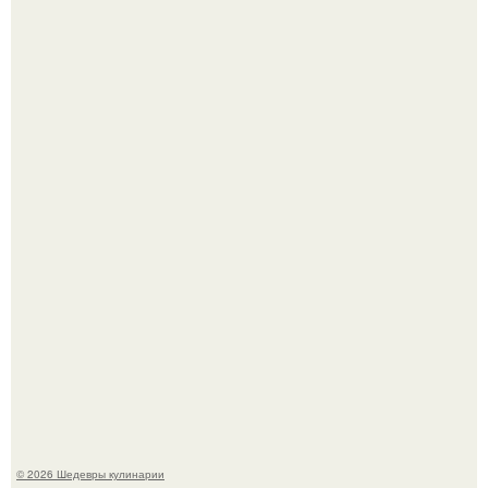
Самая популярная еда летом - мороженое.
Первый раз я попробовал его, когда приехал в гости к
деду.
© 2026 Шедевры кулинарии