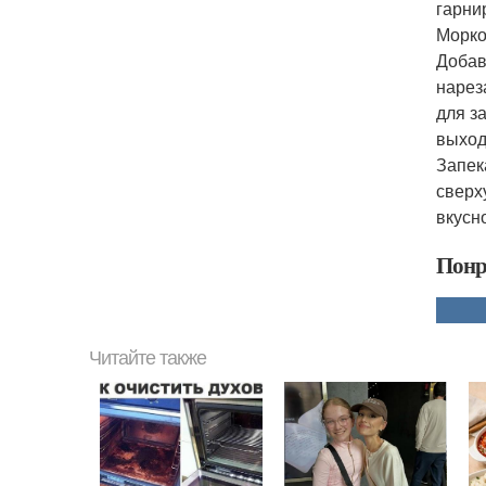
гарни
Морко
Добав
нарез
для з
выход
Запек
сверх
вкусн
Понр
Читайте также