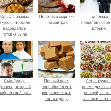
Сразу 5 разных
Полезные сырники
Ты только
вкусов, чтобы не
- на завтрак:
представь себе 
надоедало и
историю.
готовка была
проще.
Сын Луи де
Первый раз я
Лето - лучше
фюнеса, который
попробовал его,
время для соч
ыбрал свой путь.
когда приехал в
овощей, свеж
гости к деду.
зелени и салат
которые готовя
буквально за