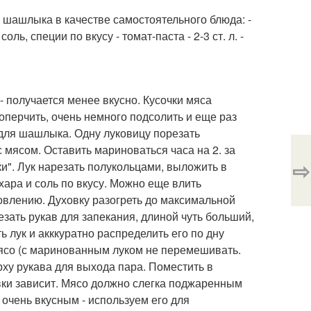
з шашлыка в качестве самостоятельного блюда: -
соль, специи по вкусу - томат-паста - 2-3 ст. л. -
- получается менее вкусно. Кусочки мяса
оперчить, очень немного подсолить и еще раз
 для шашлыка. Одну луковицу порезать
 мясом. Оставить мариноваться часа на 2. за
⇨
ки". Лук нарезать полукольцами, выложить в
 сахара и соль по вкусу. Можно еще влить
овлению. Духовку разогреть до максимальной
зать рукав для запекания, длиной чуть больший,
ь лук и акккуратно распределить его по дну
мясо (с маринованным луком не перемешивать.
рху рукава для выхода пара. Поместить в
овки зависит. Мясо должно слегка поджаренным
 очень вкусным - используем его для