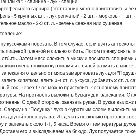
ашлыка": - свинина - лук - специи.
артофельного гарнира (этот гарнир можно приготовить и бе
ель - 5 крупных шт. - лук репчатый - 2 шт. - морковь - 1 шт. - 
ельное масло - 2-3 ст. л. - зелень свежая или сушеная.
товление:
ну кусочками порезать. В том случае, если взять антрекоты 
ть пищевой пленкой и сильно отбить. Потом пленку снять, п
а отбить. Затем мясо сложить в миску и посыпать специями
ьшими очень тонкими кусочками и с силой размять в миске с
о запекания отдельно от мяса замариновать лук для "Подуш
 залить кипятком, влить 3-4 ст. л. уксуса, добавить 2 ст. л.
ный сок. Через 1 час можно приступить к основному пригот
ратуры. На противень выложить бумагу для запекания. Отре
ротивень. С одной стороны завязать рукав. В рукав выложит
а. Сверху на "Подушку" лука аккуратным слоем выложить 
ать другой конец рукава. И сделать несколько проколов све
ку и запекать около 1-1, 5 часа. Время от температуры дух
 Достаем его и выкладываем на блюдо. Лук получается тоже