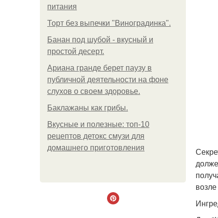
питания
Торт без выпечки "Виноградинка".
Банан под шубой - вкусный и
простой десерт.
Ариана гранде берет паузу в
публичной деятельности на фоне
слухов о своем здоровье.
Баклажаны как грибы.
Вкусные и полезные: топ-10
рецептов детокс смузи для
домашнего приготовления
Секре
долже
получ
возле
Ингре