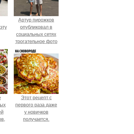
Артур пирожков
эту
опубликовал в
социальных сетях
трогательное фото
с супругой
Анжеликой,
сделанное во
время их недавнего
путешествия в
Италию.
е
Этот рецепт с
ных
первого раза даже
ей
у новичков
ов,
получается.
тся