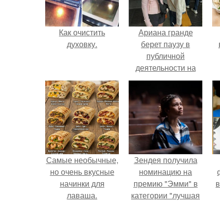
Как очистить
Ариана гранде
духовку.
берет паузу в
публичной
деятельности на
фоне слухов о
своем здоровье.
Самые необычные,
Зендея получила
но очень вкусные
номинацию на
начинки для
премию "Эмми" в
в
лаваша.
категории "лучшая
актриса в
драматическом