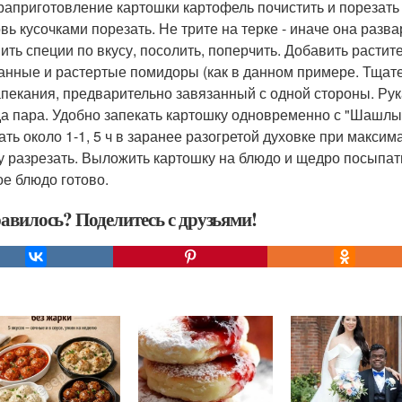
раприготовление картошки картофель почистить и порезать 
вь кусочками порезать. Не трите на терке - иначе она разва
ить специи по вкусу, посолить, поперчить. Добавить растит
анные и растертые помидоры (как в данном примере. Тщате
апекания, предварительно завязанный с одной стороны. Рук
а пара. Удобно запекать картошку одновременно с "Шашлыко
ать около 1-1, 5 ч в заранее разогретой духовке при максим
у разрезать. Выложить картошку на блюдо и щедро посыпать
ое блюдо готово.
авилось? Поделитесь с друзьями!