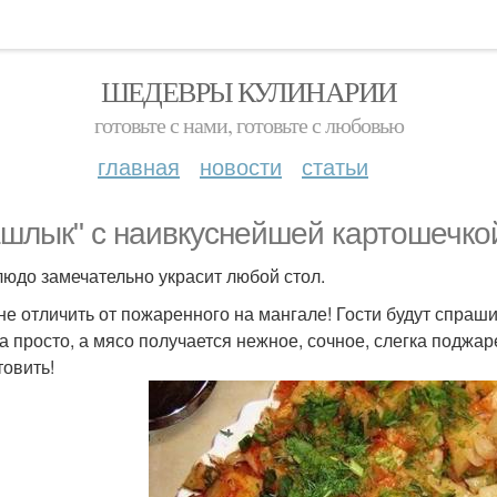
ШЕДЕВРЫ КУЛИНАРИИ
готовьте с нами, готовьте с любовью
главная
новости
статьи
шлык" с наивкуснейшей картошечкой
людо замечательно украсит любой стол.
не отличить от пожаренного на мангале! Гости будут спраш
а просто, а мясо получается нежное, сочное, слегка поджа
товить!