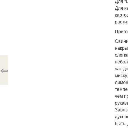
Для "Ш
Для к
картоф
растит
Приго
Свини
накры
слегк
небол
⇦
час д
миску,
лимон
темпе
чем п
рукав
Завяз
духов
быть.