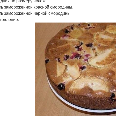
едних по размеру яблока.
сть замороженной красной смородины.
сть замороженной черной смородины.
товление: