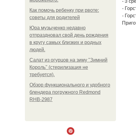
- 3 ср
- Гор
Как помочь ребенку при рвоте:
- Гор
советы для родителей
Приго
Юра музыченко недавно
отпраздновал свой день рождения
в кругу самых близких и родных
людей.
Салат из огурцов на зиму "Зимний
Король" (стерилизация не
требуется).
Обзор функционального и удобного
блендера погружного Redmond
RHB-2987