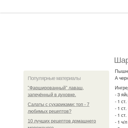
Шар
Пышна
А чер
Популярные материалы
Ингре
"Фаршированный" лаваш,
- 3 яй
запечённый в духовке.
- 1 ст
Салаты с сухариками: топ - 7
- 1 ст
любимых рецептов?
- 1 ст
10 лучших рецептов домашнего
- 1 ч/
мороженого.