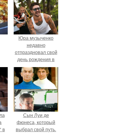
Юра музыченко
недавно
отпраздновал свой
день рождения в
кругу самых
близких и родных
людей.
ла
Сын Луи де
а
фюнеса, который
 в
выбрал свой путь.