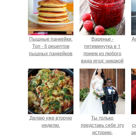
Пышные панкейки.
Варенье -
A
Топ - 5 рецептов
пятиминутка в 1
пышных панкейков
прием из любого
вида ягод: никакой
длительной варки,
а
все витамины на
месте!
Дeлaю yжe втopую
Ты только
нeдeлю.
представь себе эту
с
историю.
а