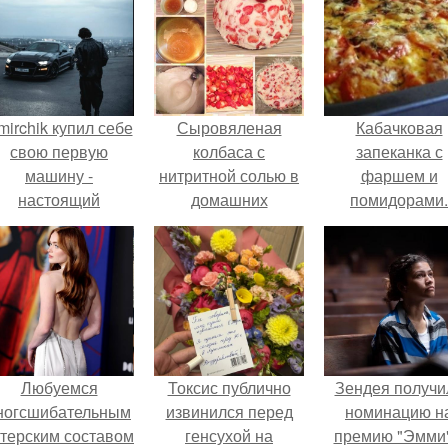
mirchik купил себе
Сыровяленая
Кабачковая
свою первую
колбаса с
запеканка с
машину -
нитритной солью в
фаршем и
настоящий
домашних
помидорами.
втомобиль мечты
условиях. Мы
для многих
готовим сами:
автолюбителей.
сыровяленая
домашняя колбаса.
Любуемся
Токсис публично
Зендея получи
ногсшибательным
извинился перед
номинацию н
ктерским составом
генсухой на
премию "Эмми"