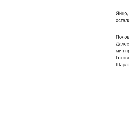
Яйцо,
остал
Полов
Далее
мин п
Готов
Шарло