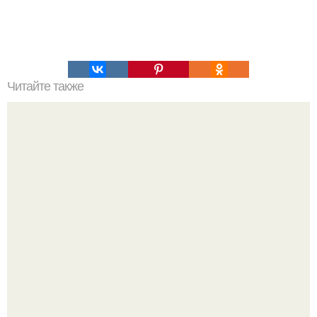
Читайте также
Зеркальная глазурь. Секреты зеркальной глазури (два
рецепта).