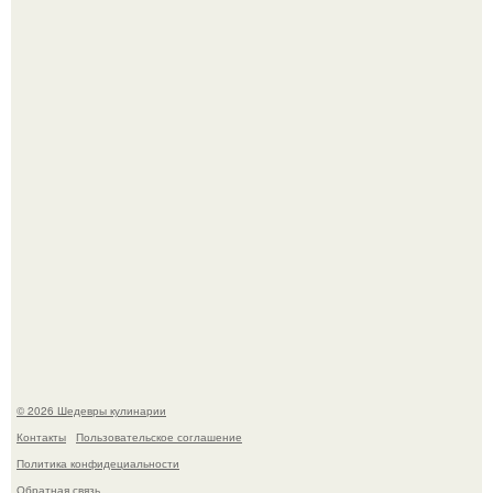
Первый раз я попробовал его, когда приехал в гости к
деду.
Этот рецепт с первого раза даже у новичков получается.
© 2026 Шедевры кулинарии
Контакты
Пользовательское соглашение
Политика конфидециальности
Обратная связь