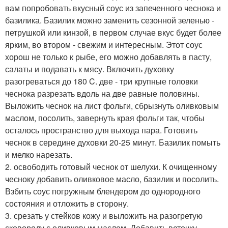
вам попробовать вкусный соус из запеченного чеснока и
базилика. Базилик можно заменить сезонной зеленью -
петрушкой или кинзой, в первом случае вкус будет более
ярким, во втором - свежим и интересным. Этот соус
хорош не только к рыбе, его можно добавлять в пасту,
салаты и подавать к мясу. Включить духовку
разогреваться до 180 C. две - три крупные головки
чеснока разрезать вдоль на две равные половины.
Выложить чеснок на лист фольги, сбрызнуть оливковым
маслом, посолить, завернуть края фольги так, чтобы
осталось пространство для выхода пара. Готовить
чеснок в середине духовки 20-25 минут. Базилик помыть
и мелко нарезать.
2. освободить готовый чеснок от шелухи. К очищенному
чесноку добавить оливковое масло, базилик и посолить.
Взбить соус погружным блендером до однородного
состояния и отложить в сторону.
3. срезать у стейков кожу и выложить на разогретую
сковороду с оливковым маслом. Добавить веточку