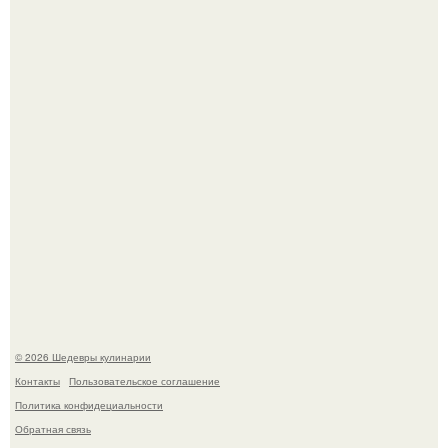
Самые необычные, но очень вкусные начинки для
лаваша.
Токсис публично извинился перед генсухой на концерте
крида.
© 2026 Шедевры кулинарии
Контакты
Пользовательское соглашение
Политика конфидециальности
Обратная связь