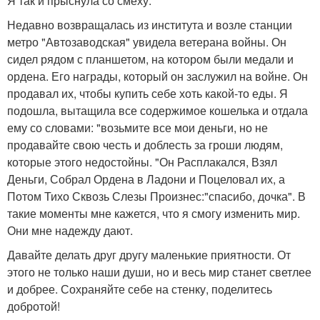
Я так и прыснула со смеху.
Недавно возвращалась из института и возле станции
метро "Автозаводская" увидела ветерана войны. Он
сидел рядом с планшетом, на котором были медали и
ордена. Его награды, который он заслужил на войне. Он
продавал их, чтобы купить себе хоть какой-то еды. Я
подошла, вытащила все содержимое кошелька и отдала
ему со словами: "возьмите все мои деньги, но не
продавайте свою честь и доблесть за гроши людям,
которые этого недостойны. "Он Расплакался, Взял
Деньги, Собрал Ордена в Ладони и Поцеловал их, а
Потом Тихо Сквозь Слезы Произнес:"спасибо, дочка". В
такие моменты мне кажется, что я смогу изменить мир.
Они мне надежду дают.
Давайте делать друг другу маленькие приятности. От
этого не только наши души, но и весь мир станет светлее
и добрее. Сохраняйте себе на стенку, поделитесь
добротой!