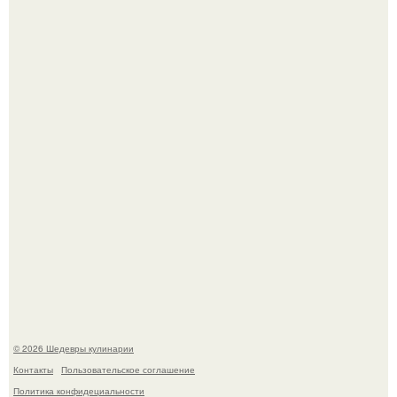
Сын Луи де фюнеса, который выбрал свой путь.
Первый раз я попробовал его, когда приехал в гости к
деду.
© 2026 Шедевры кулинарии
Контакты
Пользовательское соглашение
Политика конфидециальности